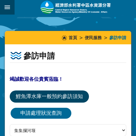
跳到主要內容區塊
:::
_
:::
:::
首頁
便民服務
參訪申請
參訪申請
竭誠歡迎各位貴賓蒞臨！
鯉魚潭水庫一般預約參訪須知
申請處理狀況查詢