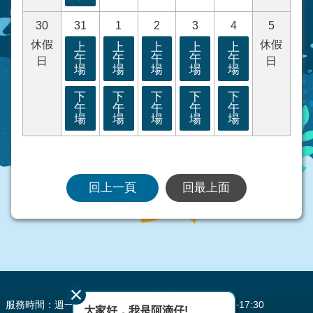
30
31
1
2
3
4
5
休假
休假
上
上
上
上
上
午
午
午
午
午
日
日
場
場
場
場
場
下
下
下
下
下
午
午
午
午
午
場
場
場
場
場
回上一頁
回最上面
:::
服務時間：週一至週五 AM08:00~12:00 PM13:30~17:30
大家好，我是阿滴仔!