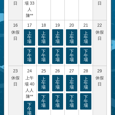
日
場 33
日
人
陳**
16
17
18
19
20
21
22
休假
休假
上
上
上
上
上
午
午
午
午
午
日
日
場
場
場
場
場
下
下
下
下
下
午
午
午
午
午
場
場
場
場
場
23
24
25
26
27
28
29
休假
上午
休假
上
上
上
上
午
午
午
午
日
場 40
日
場
場
場
場
人人
陳**
下
下
下
下
午
午
午
午
下
場
場
場
場
午
場