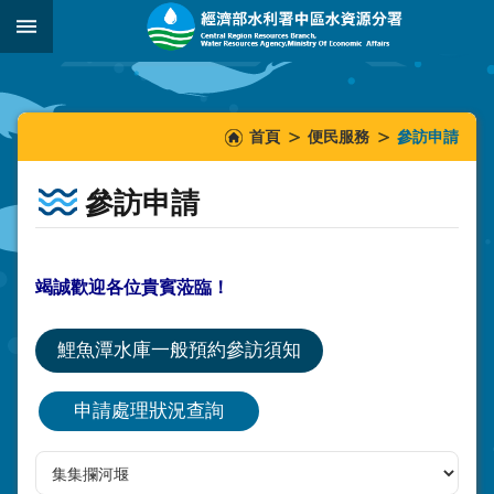
跳到主要內容區塊
:::
_
:::
:::
首頁
便民服務
參訪申請
參訪申請
竭誠歡迎各位貴賓蒞臨！
鯉魚潭水庫一般預約參訪須知
申請處理狀況查詢