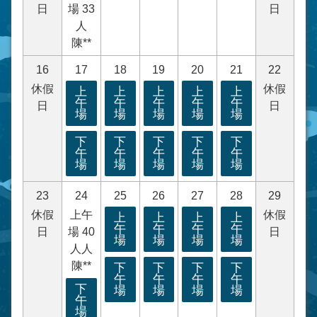
日
場 33
日
人
陳**
16
17
18
19
20
21
22
休假
休假
上
上
上
上
上
午
午
午
午
午
日
日
場
場
場
場
場
下
下
下
下
下
午
午
午
午
午
場
場
場
場
場
23
24
25
26
27
28
29
休假
上午
休假
上
上
上
上
午
午
午
午
日
場 40
日
場
場
場
場
人人
陳**
下
下
下
下
午
午
午
午
下
場
場
場
場
午
場