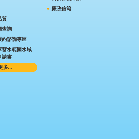
廉政信箱
品質
圍查詢
履約諮詢專區
庫蓄水範圍水域
申請書
更多...