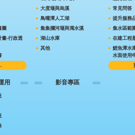
大度堰與烏溪
常見問答
鳥嘴潭人工湖
提升服務
書圖
集集攔河堰與濁水溪
集水區範
畫-行政透
湖山水庫
在建工程
其他
鯉魚潭水
書
水面使用
.
運用
影音專區
況
況
略