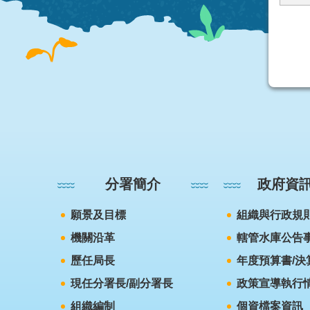
:::
分署簡介
政府資
願景及目標
組織與行政規
機關沿革
轄管水庫公告
歷任局長
年度預算書/決
現任分署長/副分署長
政策宣導執行
組織編制
個資檔案資訊