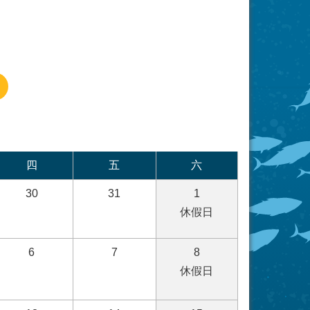
四
五
六
30
31
1
休假日
6
7
8
休假日