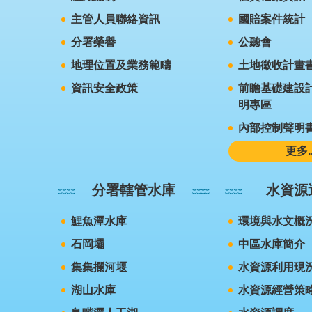
主管人員聯絡資訊
國賠案件統計
分署榮譽
公聽會
地理位置及業務範疇
土地徵收計畫
資訊安全政策
前瞻基礎建設計
明專區
內部控制聲明
更多..
分署轄管水庫
水資源
鯉魚潭水庫
環境與水文概
石岡壩
中區水庫簡介
集集攔河堰
水資源利用現
湖山水庫
水資源經營策