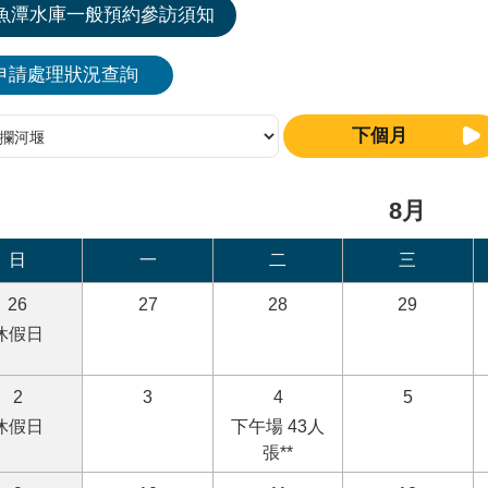
魚潭水庫一般預約參訪須知
申請處理狀況查詢
下個月
8月
日
一
二
三
26
27
28
29
休假日
2
3
4
5
休假日
下午場 43人
張**