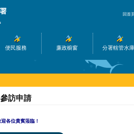
_
回首
便民服務
廉政櫥窗
分署轄管水
參訪申請
歡迎各位貴賓蒞臨！