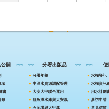
訊公開
分署出版品
便
則
分署年報
水權登記
事項
中區水資源調配管理
水權資訊
算書
大安大甲聯合運用
用水計劃
情形
鯉魚潭水庫與大安溪
參訪申請
石岡壩與大甲溪
意見信箱