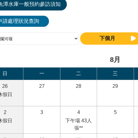
魚潭水庫一般預約參訪須知
申請處理狀況查詢
下個月
8月
日
一
二
三
26
27
28
29
休假日
2
3
4
5
休假日
下午場 43人
張**