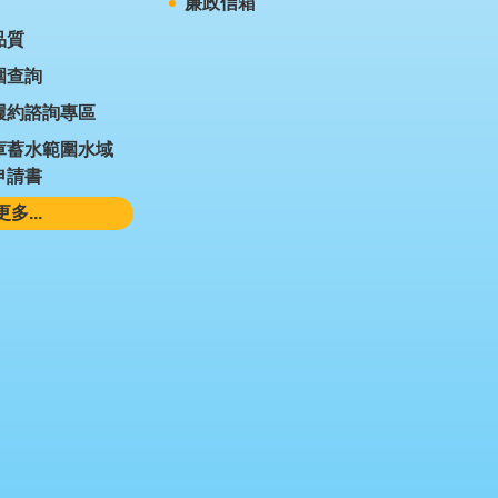
廉政信箱
品質
圍查詢
履約諮詢專區
庫蓄水範圍水域
申請書
更多...