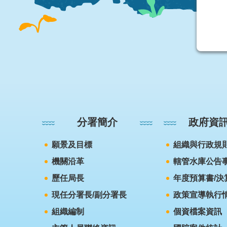
:::
分署簡介
政府資
願景及目標
組織與行政規
機關沿革
轄管水庫公告
歷任局長
年度預算書/決
現任分署長/副分署長
政策宣導執行
組織編制
個資檔案資訊