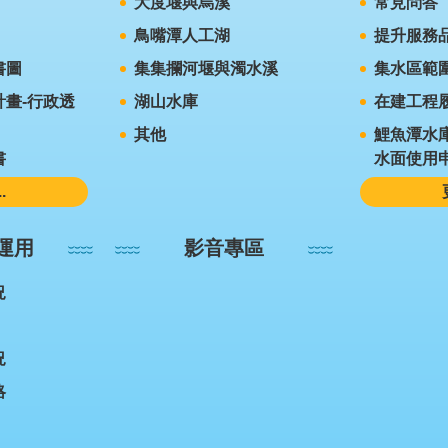
大度堰與烏溪
常見問答
鳥嘴潭人工湖
提升服務
書圖
集集攔河堰與濁水溪
集水區範
畫-行政透
湖山水庫
在建工程
其他
鯉魚潭水
書
水面使用
.
運用
影音專區
況
況
略