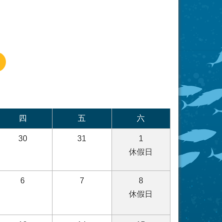
四
五
六
30
31
1
休假日
6
7
8
休假日