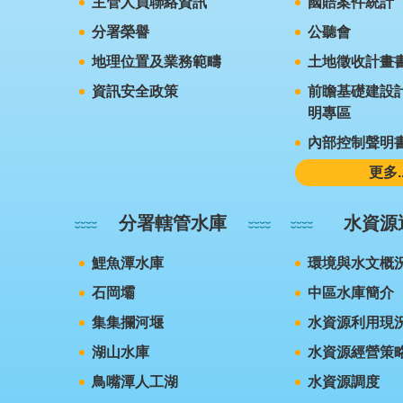
主管人員聯絡資訊
國賠案件統計
分署榮譽
公聽會
地理位置及業務範疇
土地徵收計畫
資訊安全政策
前瞻基礎建設計
明專區
內部控制聲明
更多..
分署轄管水庫
水資源
鯉魚潭水庫
環境與水文概
石岡壩
中區水庫簡介
集集攔河堰
水資源利用現
湖山水庫
水資源經營策
鳥嘴潭人工湖
水資源調度