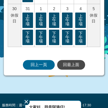
30
31
1
2
3
4
5
休假
休假
上
上
上
上
上
午
午
午
午
午
日
日
場
場
場
場
場
下
下
下
下
下
午
午
午
午
午
場
場
場
場
場
回上一頁
回最上面
:::
服務時間：週一至週五 AM08:00~12:00 PM13:30~17:30
大家好，我是阿滴仔!