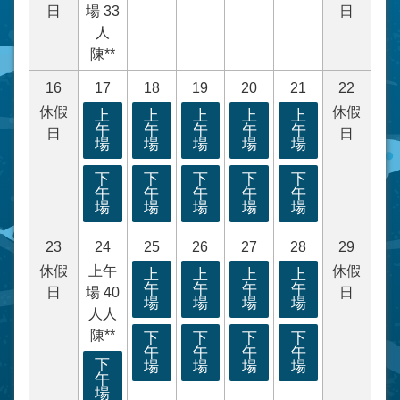
日
場 33
日
人
陳**
16
17
18
19
20
21
22
休假
休假
上
上
上
上
上
午
午
午
午
午
日
日
場
場
場
場
場
下
下
下
下
下
午
午
午
午
午
場
場
場
場
場
23
24
25
26
27
28
29
休假
上午
休假
上
上
上
上
午
午
午
午
日
場 40
日
場
場
場
場
人人
陳**
下
下
下
下
午
午
午
午
下
場
場
場
場
午
場