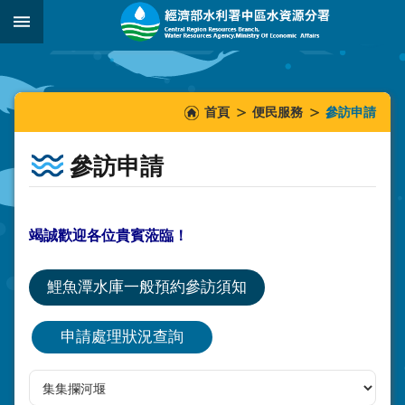
跳到主要內容區塊
:::
_
:::
:::
首頁
便民服務
參訪申請
參訪申請
竭誠歡迎各位貴賓蒞臨！
鯉魚潭水庫一般預約參訪須知
申請處理狀況查詢