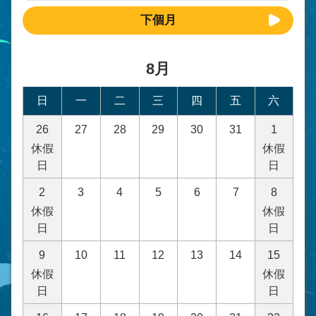
下個月
8月
日
一
二
三
四
五
六
26
27
28
29
30
31
1
休假
休假
日
日
2
3
4
5
6
7
8
休假
休假
日
日
9
10
11
12
13
14
15
休假
休假
日
日