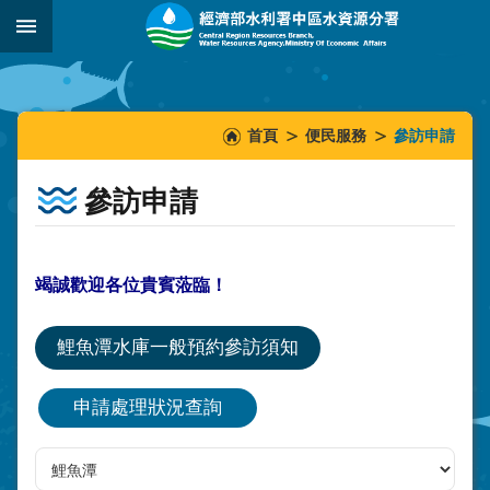
跳到主要內容區塊
:::
_
:::
:::
首頁
便民服務
參訪申請
參訪申請
竭誠歡迎各位貴賓蒞臨！
鯉魚潭水庫一般預約參訪須知
申請處理狀況查詢