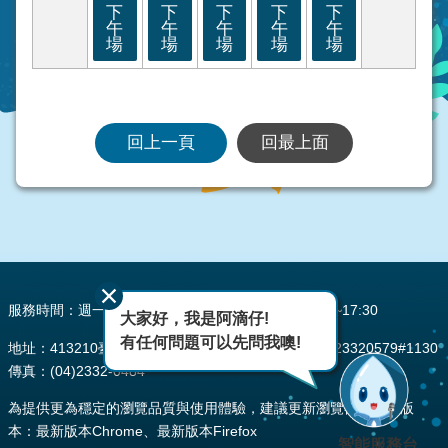
下
下
下
下
下
午
午
午
午
午
場
場
場
場
場
回上一頁
回最上面
:::
服務時間：週一至週五 AM08:00~12:00 PM13:30~17:30
大家好，我是阿滴仔!
有任何問題可以先問我噢!
地址：413210臺中市霧峰區峰堤路195號 電話：(04)23320579#1130
傳真：(04)2332-0484
為提供更為穩定的瀏覽品質與使用體驗，建議更新瀏覽器至以下版
本：最新版本Chrome、最新版本Firefox
智能服務台