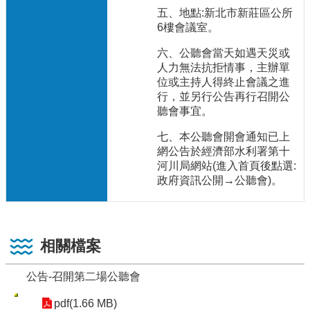
五、地點:新北市新莊區公所
6樓會議室。
六、公聽會當天如遇天災或
人力無法抗拒情事，主辦單
位或主持人得終止會議之進
行，並另行公告再行召開公
聽會事宜。
七、本公聽會開會通知已上
網公告於經濟部水利署第十
河川局網站(進入首頁後點選:
政府資訊公開→公聽會)。
相關檔案
公告-召開第二場公聽會
pdf(1.66 MB)