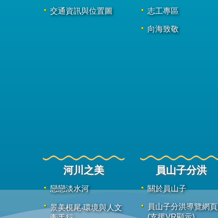
交通資訊與位置圖
志工專區
向海致敬
河川之美
員山子分洪
戀戀淡水河
關於員山子
員山子分洪導覽網頁
景美梘尾‧環境與人文
(支援VR顯示)
牽手行