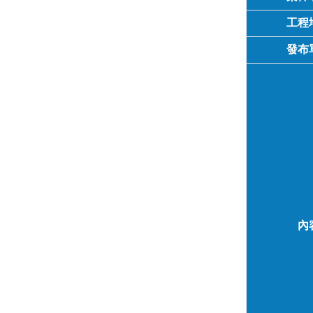
工程
發布
內