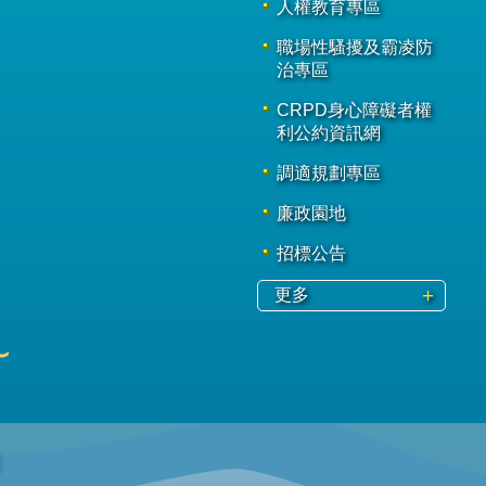
人權教育專區
職場性騷擾及霸凌防
治專區
CRPD身心障礙者權
利公約資訊網
調適規劃專區
廉政園地
招標公告
更多