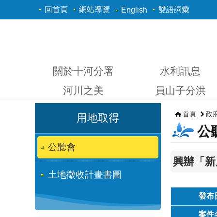
跳到主要內容區塊
回首頁
網站導覽
雙語詞彙
English
關於十河分署
水利訊息
河川之美
員山子分洪
首頁
政
用地取得
公
公聽會
興辦「新
土地徵收計畫書圖
發布
案件