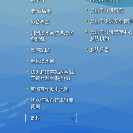
員山子分洪資訊
源·新店溪
員山子邊坡安全管理
影音專區
員山子分洪管理中心
川閱淡水河防洪治水
參訪預約
全紀錄
參訪訊息
臺灣記憶
看見淡水河
聽大嵙崁溪說故事(由
三鶯社區大學提供)
臺灣百年歷史地圖
淡水河系自行車道導
覽圖
更多