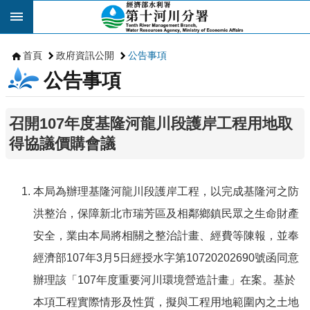
跳到主要內容區塊
首頁
政府資訊公開
公告事項
公告事項
召開107年度基隆河龍川段護岸工程用地取
得協議價購會議
本局為辦理基隆河龍川段護岸工程，以完成基隆河之防
洪整治，保障新北市瑞芳區及相鄰鄉鎮民眾之生命財產
安全，業由本局將相關之整治計畫、經費等陳報，並奉
經濟部
107
年
3
月
5
日經授水字第
10720202690
號函同意
辦理該「
107
年度重要河川環境營造計畫」在案。基於
本項工程實際情形及性質，擬與工程用地範圍內之土地