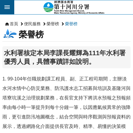
跳到主要內容區塊
首頁
便民服務
榮譽榜
榮譽榜
榮譽榜
水利署核定本局李課長耀輝為111年水利署
優秀人員，具體事蹟詳如說明。
1. 99-104年任職規劃課工程員、副、正工程司期間，主辦淡
水河水情中心防災業務、防汛護水志工招募與培訓及基隆河與
塔寮坑溪之治理規劃業務，在長官支持下將洪水預報之預報頻
率由每小時一筆提升到每十分鐘一筆，以因應氣候異常的強降
雨，更引進防汛地圖概念，結合空間與時序觀測與預報資料的
展示，透過網路化介面提供長官及時、精準、易懂的決策模