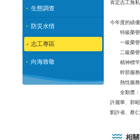
肯定志工無私
生態調查
今年度的績優
防災水情
特級榮譽
一級榮譽
志工專區
二級榮譽
向海致敬
精神標竿
幹部服務
熱忱服務
全勤獎：
許麗華、郭昭
劉許省、蔡仁
相關