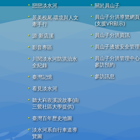
戀戀淡水河
關於員山子
員山子分洪導覽網頁
景美梘尾‧環境與人文
(支援VR顯示)
牽手行
員山子分洪資訊
源·新店溪
員山子邊坡安全管理
影音專區
員山子分洪管理中心
川閱淡水河防洪治水
參訪預約
全紀錄
參訪訊息
臺灣記憶
看見淡水河
聽大嵙崁溪說故事(由
三鶯社區大學提供)
臺灣百年歷史地圖
淡水河系自行車道導
覽圖