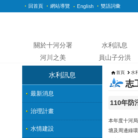
跳到主要內容區塊
回首頁
網站導覽
雙語詞彙
English
關於十河分署
水利訊息
河川之美
員山子分洪
首頁
水
水利訊息
志
最新消息
110年
治理計畫
本年度十河局
水情建設
塘及周邊綠環