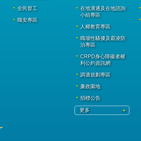
全民督工
在地溝通及在地諮詢
小組專區
職安專區
人權教育專區
職場性騷擾及霸凌防
治專區
CRPD身心障礙者權
利公約資訊網
調適規劃專區
廉政園地
招標公告
更多