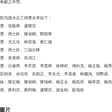
奉獻之辛勞。
防汛護水志工得獎名單如下：
獎：張蔭華、盧曜宗
獎：周士鈴、陳淑鶴、鄭順華
獎：尤玉珍、林碧蓮、蔡仁德
獎：周士鈴、三福分隊
獎：黃唐舜、吳清江
獎：呂修齊、李昇憲、李憲華、林輝村、傅約克、楊文魁、楊秀
莊樹泉、余信癸、吳順正、李友允、李溪邊、林繼鴻、胡艷蘋、
妹、陳定楠、陳淑鶴、陳瑞崎、楊足女、楊昌府、楊翠霞、楊燕
德、蔡利宗、蔡阿梅、盧曜宗、謝金樹、藍瑞枝
圖片