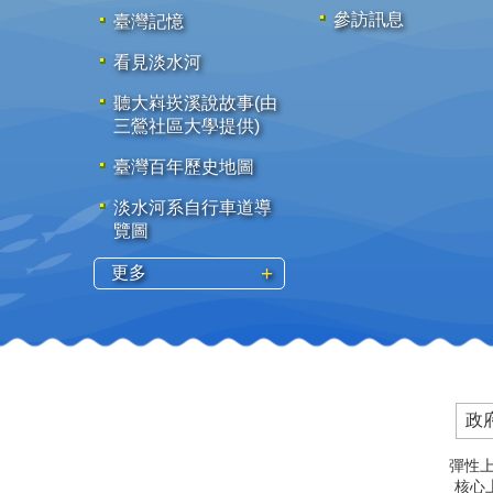
參訪訊息
臺灣記憶
看見淡水河
聽大嵙崁溪說故事(由
三鶯社區大學提供)
臺灣百年歷史地圖
淡水河系自行車道導
覽圖
更多
政
彈性上
核心上