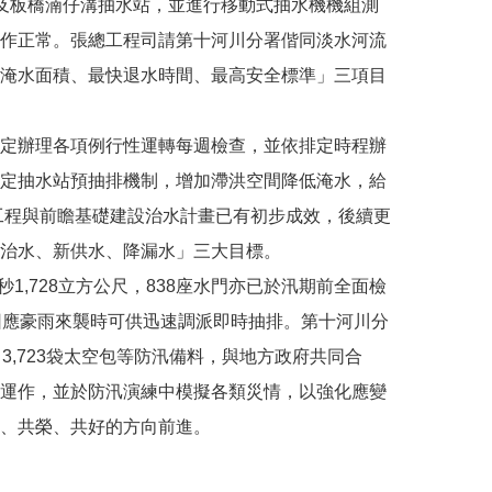
及板橋湳仔溝抽水站，並進行移動式抽水機機組測
作正常。張總工程司請第十河川分署偕同淡水河流
淹水面積、最快退水時間、最高安全標準」三項目
定辦理各項例行性運轉每週檢查，並依排定時程辦
定抽水站預抽排機制，增加滯洪空間降低淹水，給
工程與前瞻基礎建設治水計畫已有初步成效，後續更
治水、新供水、降漏水」三大目標。
1,728立方公尺，838座水門亦已於汛期前全面檢
因應豪雨來襲時可供迅速調派即時抽排。第十河川分
，3,723袋太空包等防汛備料，與地方政府共同合
運作，並於防汛演練中模擬各類災情，以強化應變
、共榮、共好的方向前進。