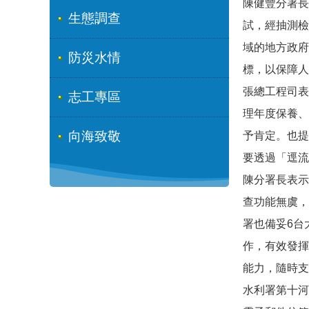
陳健豐分署長
生態調查
試，經抽測檢
域的地方政府
防災水情
標，以保障人
張總工程司表
志工專區
理年度保養、
向海致敬
予肯定。也提
要透過「逕流
陳分署長表示
查功能無虞，
署也備妥6台
作，有效發揮
能力，隨時支
水利署第十河