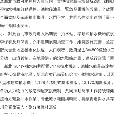
及新北市政府水利局人員陪同，實地抽查新莊塔寮坑2號、建國
視抽水機組啟動運轉、油槽儲油量、緊急發電機等設備，全數運
全面盤點及確認抽水機具、水門正常，共同合作治水達到「最小
民生命財產安全。
示，對於新北市政府進入汛期後，抽水站、移動式抽水機均依規
季保養及月保養，亦不定期展開抽查工作，維持設施完善，並訂
醒大台北地區都市化快速，人口稠密，政府過去8年800億治水
分擔、出流管制、在地滯洪」的治水戰略計畫，達成行政院「新
，新北市84座抽水站共配置347台抽水機組，總抽水能量高達每秒
針對低窪易淹地區，新北市並已備妥83台大小型抽水設施，以
大型移動式抽水機，1,128片移動式防水擋版，13,170塊防汛塊
各項人力物力的緊急調配支援機制，共同推動防汛工作持續穩健
援地方緊急抽水作業，降低淹水範圍與時間，持續促進與水共存
川分署發言人：副分署長林震哲