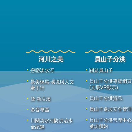
河川之美
員山子分洪
戀戀淡水河
關於員山子
員山子分洪導覽網頁
景美梘尾‧環境與人文
(支援VR顯示)
牽手行
員山子分洪資訊
源·新店溪
員山子邊坡安全管理
影音專區
員山子分洪管理中心
川閱淡水河防洪治水
參訪預約
全紀錄