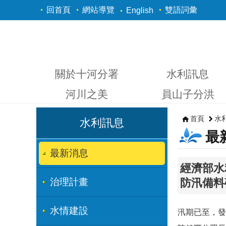
跳到主要內容區塊
回首頁
網站導覽
雙語詞彙
English
關於十河分署
水利訊息
河川之美
員山子分洪
首頁
水
水利訊息
最
最新消息
經濟部水
治理計畫
防汛備料
水情建設
汛期已至，發