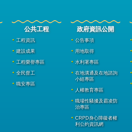
公共工程
政府資訊公開
工程資訊
公告事項
建設成果
用地取得
工程榮譽專區
水利署專區
全民督工
在地溝通及在地諮詢
小組專區
職安專區
人權教育專區
職場性騷擾及霸凌防
治專區
CRPD身心障礙者權
利公約資訊網