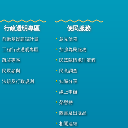
行政透明專區
便民服務
前瞻基礎建設計畫
意見信箱
工程行政透明專區
加強為民服務
疏濬專區
民眾陳情處理流程
民眾參與
民意調查
法規及行政規則
知識分享
線上申辦
榮譽榜
圖書及出版品
相關連結