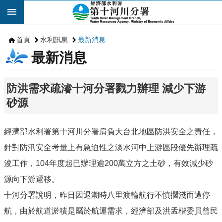
跳到主要內容區塊
首頁
水利訊息
最新消息
最新消息
防洪需求疏濬十河分署戮力辦理 減少下游
砂源
經濟部水利署第十河川分署肩負大台北地區防洪安全之責任，
針對防汛安全考量上有急迫性之淡水河中上游區段優先辦理疏
浚工作，104年度起已辦理逾200萬立方之土砂，有效減少砂
源向下游遞移。
十河分署說明，昨日因退潮時八里渡輪航行不慎擱淺而遭停
航，由於航道淤積是屬於航運需求，經濟部及洪孟楷委員曾民