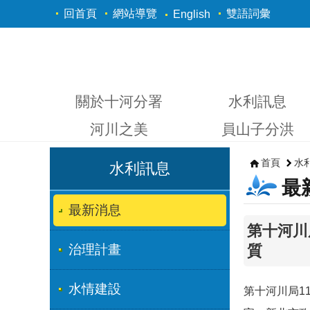
跳到主要內容區塊
回首頁
網站導覽
雙語詞彙
English
關於十河分署
水利訊息
河川之美
員山子分洪
首頁
水
水利訊息
最
最新消息
第十河川
治理計畫
質
水情建設
第十河川局1