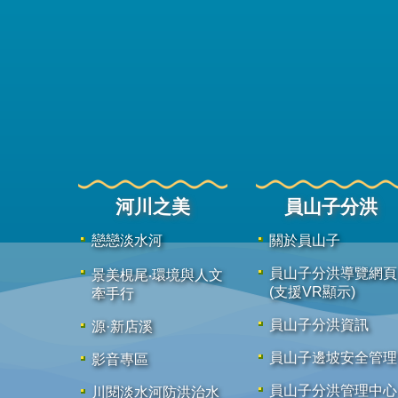
河川之美
員山子分洪
戀戀淡水河
關於員山子
員山子分洪導覽網頁
景美梘尾‧環境與人文
(支援VR顯示)
牽手行
員山子分洪資訊
源·新店溪
員山子邊坡安全管理
影音專區
員山子分洪管理中心
川閱淡水河防洪治水