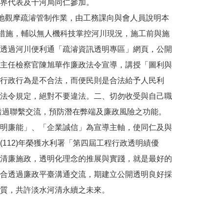
界代表及十河局同仁參加。
實地觀摩疏濬管制作業，由工務課向與會人員說明本
措施，輔以無人機科技掌控河川現況，施工前與施
透過河川便利通「疏濬資訊透明專區」網頁，公開
主任檢察官陳旭華作廉政法令宣導，講授「圖利與
行政行為是不合法，而便民則是合法給予人民利
法令規定，絕對不要違法。二、切勿收受與自己職
透過聯繫交流，預防潛在弊端及廉政風險之功能。
明廉能」、「企業誠信」為宣導主軸，使同仁及與
112)年榮獲水利署「第四屆工程行政透明績優
清廉施政，透明化理念的推展與實踐，就是最好的
合透過廉政平臺溝通交流，期建立公開透明良好採
質，共許淡水河清永續之未來。