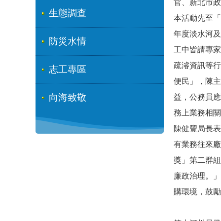
官、新北市政
生態調查
本活動先至「
年度淡水河及
防災水情
工中皆請專家
疏濬資訊等行
志工專區
便民」，陳主
向海致敬
益，公務員應
務上業務相關
陳健豐局長表
有業務往來廠
獎」第二群組
廉政治理。」
購環境，鼓勵