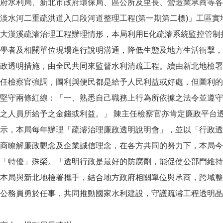
府水利局、新北市政府環保局、區公所及里長、營造業承商等各
淡水河二重疏洪道入口段河道整理工程(第一期第二標)」工區
大漢溪疏濬治理工程辦理情形，本局利用E化疏濬系統監控管制
學者及相關單位現場進行說明溝通，降低生態及地方生活衝擊，
政透明措施，由全民共同來監督水利清疏工程。續由新北地檢署
任檢察官強調，圖利與便民都是給予人民利益或好處，但圖利的
堅守兩條紅線：「一、熟悉自己職務上行為所依據之法令並遵守
之人員所給予之金錢或利益。」 陳主任檢察官亦肯定廉政平台
示，本局每年辦理「疏濬治理廉政透明說明會」，並以「行政透
商瞭解廉政觀念及企業誠信理念，在各方共同的努力下，本局今(
「特優」殊榮。「透明行政是最好的防腐劑，能促使公部門維持
本局與新北地檢署攜手，結合地方政府相關單位與承商，跨域整
公務員勇於任事，共同推動國家水利建設，守護疏濬工程透明晶