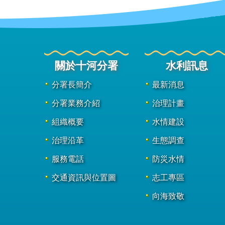
關於十河分署
水利訊息
分署長簡介
最新消息
分署業務介紹
治理計畫
組織概要
水情建設
治理沿革
生態調查
服務電話
防災水情
交通資訊與位置圖
志工專區
向海致敬