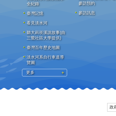
參訪預約
全紀錄
參訪訊息
臺灣記憶
看見淡水河
聽大嵙崁溪說故事(由
三鶯社區大學提供)
臺灣百年歷史地圖
淡水河系自行車道導
覽圖
更多
政