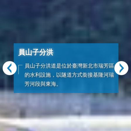
員山子分洪
員山子分洪道是位於臺灣新北市瑞芳區
的水利設施，以隧道方式銜接基隆河瑞
芳河段與東海。