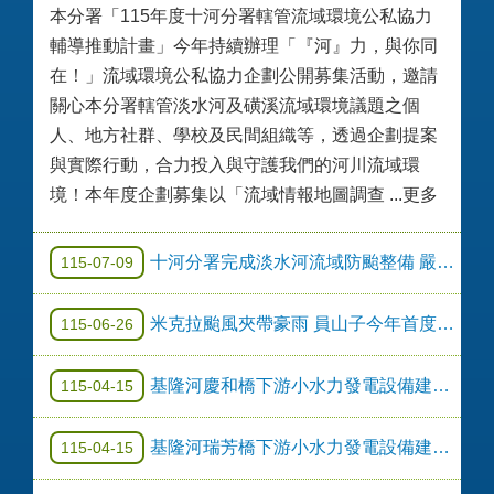
本分署「115年度十河分署轄管流域環境公私協力
輔導推動計畫」今年持續辦理「『河』力，與你同
在！」流域環境公私協力企劃公開募集活動，邀請
關心本分署轄管淡水河及磺溪流域環境議題之個
人、地方社群、學校及民間組織等，透過企劃提案
與實際行動，合力投入與守護我們的河川流域環
境！本年度企劃募集以「流域情報地圖調查 ...更多
十河分署完成淡水河流域防颱整備 嚴陣以待巴威颱風
115-07-09
米克拉颱風夾帶豪雨 員山子今年首度分洪
115-06-26
基隆河慶和橋下游小水力發電設備建置－公開徵求公告
115-04-15
基隆河瑞芳橋下游小水力發電設備建置－公開徵求公告
115-04-15