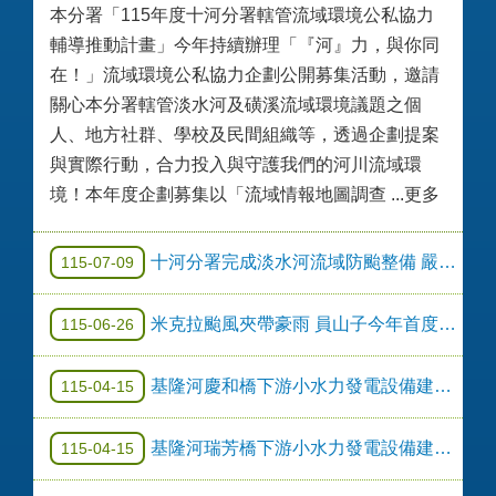
本分署「115年度十河分署轄管流域環境公私協力
輔導推動計畫」今年持續辦理「『河』力，與你同
在！」流域環境公私協力企劃公開募集活動，邀請
關心本分署轄管淡水河及磺溪流域環境議題之個
人、地方社群、學校及民間組織等，透過企劃提案
與實際行動，合力投入與守護我們的河川流域環
境！本年度企劃募集以「流域情報地圖調查 ...更多
十河分署完成淡水河流域防颱整備 嚴陣以待巴威颱風
115-07-09
米克拉颱風夾帶豪雨 員山子今年首度分洪
115-06-26
基隆河慶和橋下游小水力發電設備建置－公開徵求公告
115-04-15
基隆河瑞芳橋下游小水力發電設備建置－公開徵求公告
115-04-15