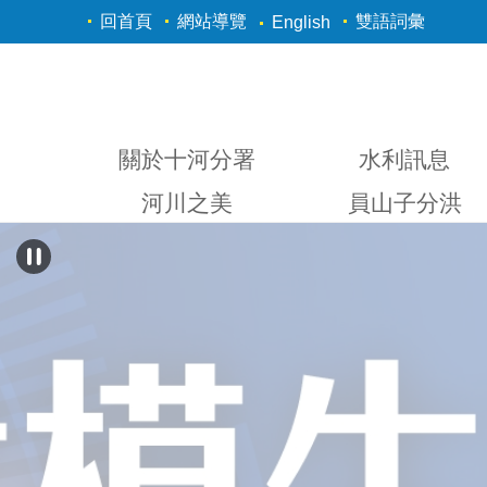
跳到主要內容區塊
回首頁
網站導覽
雙語詞彙
English
關於十河分署
水利訊息
河川之美
員山子分洪