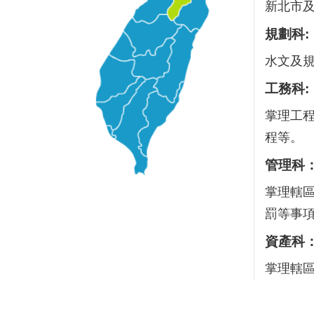
新北市
規劃科:
水文及
工務科:
掌理工
程等。
管理科
掌理轄
罰等事
資產科
掌理轄