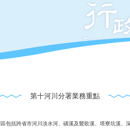
第十河川分署業務重點
轄區包括跨省市河川淡水河、磺溪及鶯歌溪、塔寮坑溪、