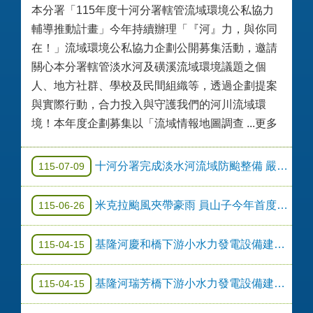
本分署「115年度十河分署轄管流域環境公私協力
輔導推動計畫」今年持續辦理「『河』力，與你同
在！」流域環境公私協力企劃公開募集活動，邀請
關心本分署轄管淡水河及磺溪流域環境議題之個
人、地方社群、學校及民間組織等，透過企劃提案
與實際行動，合力投入與守護我們的河川流域環
境！本年度企劃募集以「流域情報地圖調查 ...更多
十河分署完成淡水河流域防颱整備 嚴陣以待巴威颱風
115-07-09
米克拉颱風夾帶豪雨 員山子今年首度分洪
115-06-26
基隆河慶和橋下游小水力發電設備建置－公開徵求公告
115-04-15
基隆河瑞芳橋下游小水力發電設備建置－公開徵求公告
115-04-15