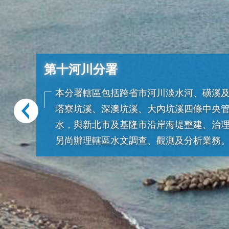
第十河川分署
本分署轄區包括跨省市河川淡水河、磺溪
塔寮坑溪、深澳坑溪、大內坑溪四條中央
水，與新北市及基隆市沿岸海堤整建、治
另尚辦理轄區水文調查、觀測及分析業務