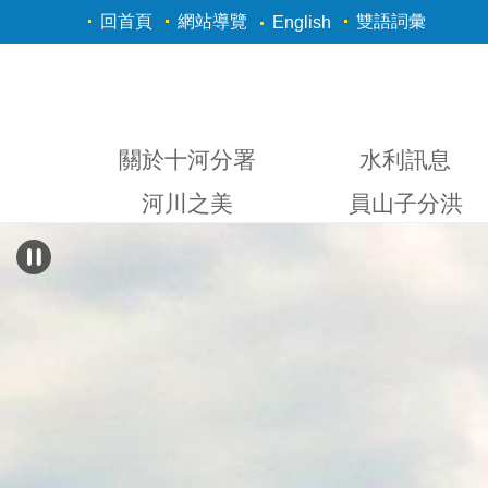
跳到主要內容區塊
回首頁
網站導覽
雙語詞彙
English
關於十河分署
水利訊息
河川之美
員山子分洪