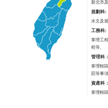
新北市
規劃科:
水文及
工務科:
掌理工
程等。
管理科
掌理轄
罰等事
資產科
掌理轄