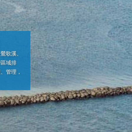
及鶯歌溪、
管區域排
理、管理，
。