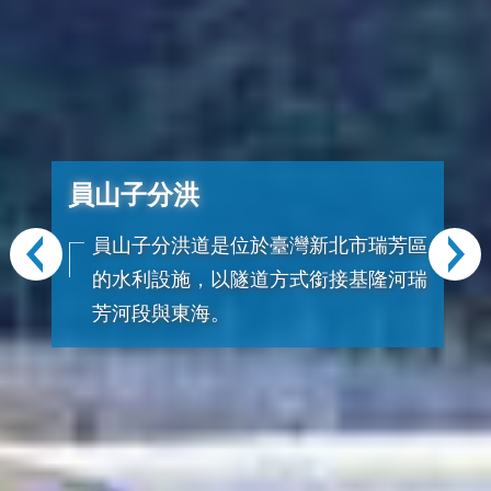
員山子分洪
員山子分洪道是位於臺灣新北市瑞芳區
的水利設施，以隧道方式銜接基隆河瑞
芳河段與東海。