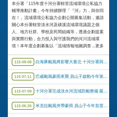
本分署「115年度十河分署轄管流域環境公私協力
輔導推動計畫」今年持續辦理「『河』力，與你同
在！」流域環境公私協力企劃公開募集活動，邀請
關心本分署轄管淡水河及磺溪流域環境議題之個
人、地方社群、學校及民間組織等，透過企劃提案
與實際行動，合力投入與守護我們的河川流域環
境！本年度企劃募集以「流域情報地圖調查 ...更多
白海豚颱風將影響大臺北 十河分署與地方政府攜手防汛守護民眾家園安全
115-08-08
巴威颱風豪雨來襲 員山子啟動今年第2次分洪 守護大臺北防洪安全
115-07-11
十河分署完成淡水河流域防颱整備 嚴陣以待巴威颱風
115-07-09
米克拉颱風夾帶豪雨 員山子今年首度分洪
115-06-26