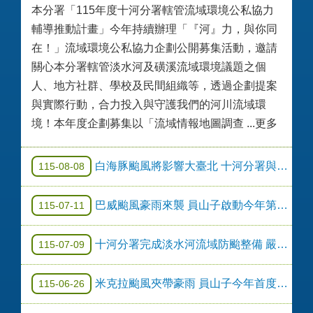
本分署「115年度十河分署轄管流域環境公私協力
輔導推動計畫」今年持續辦理「『河』力，與你同
在！」流域環境公私協力企劃公開募集活動，邀請
關心本分署轄管淡水河及磺溪流域環境議題之個
人、地方社群、學校及民間組織等，透過企劃提案
與實際行動，合力投入與守護我們的河川流域環
境！本年度企劃募集以「流域情報地圖調查 ...更多
白海豚颱風將影響大臺北 十河分署與地方政府攜手防汛守護民眾家園安全
115-08-08
巴威颱風豪雨來襲 員山子啟動今年第2次分洪 守護大臺北防洪安全
115-07-11
十河分署完成淡水河流域防颱整備 嚴陣以待巴威颱風
115-07-09
米克拉颱風夾帶豪雨 員山子今年首度分洪
115-06-26