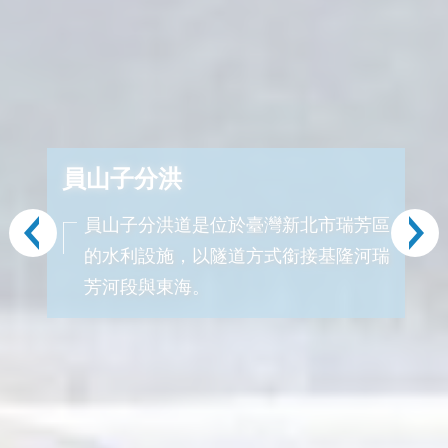
員山子分洪
員山子分洪道是位於臺灣新北市瑞芳區
的水利設施，以隧道方式銜接基隆河瑞
芳河段與東海。