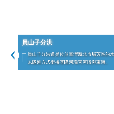
員山子分洪
員山子分洪道是位於臺灣新北市瑞芳區的
以隧道方式銜接基隆河瑞芳河段與東海。