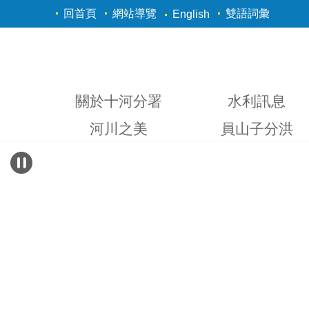
跳到主要內容區塊
回首頁
網站導覽
雙語詞彙
English
關於十河分署
水利訊息
河川之美
員山子分洪