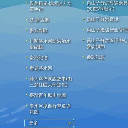
員山子分洪導覽網頁
景美梘尾‧環境與人文
(支援VR顯示)
牽手行
員山子分洪資訊
源·新店溪
員山子邊坡安全管理
影音專區
員山子分洪管理中心
川閱淡水河防洪治水
參訪預約
全紀錄
參訪訊息
臺灣記憶
看見淡水河
聽大嵙崁溪說故事(由
三鶯社區大學提供)
臺灣百年歷史地圖
淡水河系自行車道導
覽圖
更多