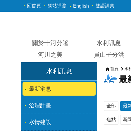
跳到主要內容區塊
回首頁
網站導覽
雙語詞彙
English
關於十河分署
水利訊息
河川之美
員山子分洪
首頁
水
水利訊息
最
最新消息
治理計畫
全部
最
焦點
新
水情建設