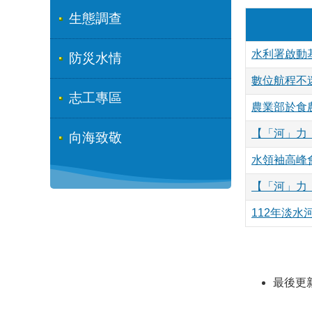
生態調查
水利署啟動
防災水情
數位航程不
志工專區
農業部於食
【「河」力
向海致敬
水領袖高峰
【「河」力
112年淡
最後更新