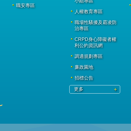
小組專區
職安專區
人權教育專區
職場性騷擾及霸凌防
治專區
CRPD身心障礙者權
利公約資訊網
調適規劃專區
廉政園地
招標公告
更多