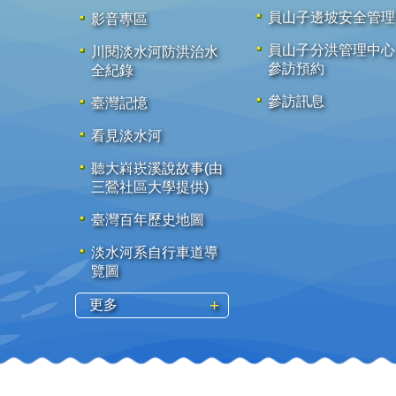
員山子邊坡安全管理
影音專區
員山子分洪管理中心
川閱淡水河防洪治水
參訪預約
全紀錄
參訪訊息
臺灣記憶
看見淡水河
聽大嵙崁溪說故事(由
三鶯社區大學提供)
臺灣百年歷史地圖
淡水河系自行車道導
覽圖
更多