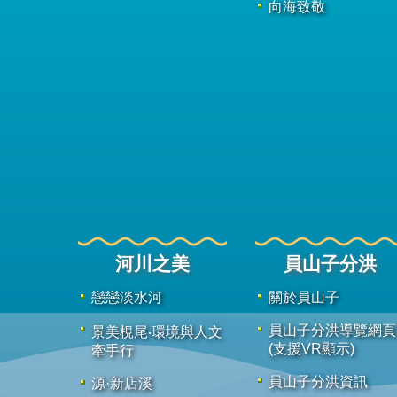
向海致敬
河川之美
員山子分洪
戀戀淡水河
關於員山子
員山子分洪導覽網頁
景美梘尾‧環境與人文
(支援VR顯示)
牽手行
員山子分洪資訊
源·新店溪