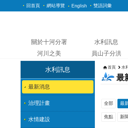
跳到主要內容區塊
回首頁
網站導覽
雙語詞彙
English
關於十河分署
水利訊息
河川之美
員山子分洪
首頁
水
水利訊息
最
最新消息
治理計畫
全部
最
焦點
新
水情建設