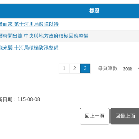
標題
撲而來 第十河川局嚴陣以待
響時間出爐 中央與地方政府積極因應整備
能來襲 十河局積極防汛整備
每頁筆數
1
2
3
日期：115-08-08
回上一頁
回最上面