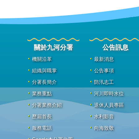
關於九河分署
公告訊息
機關沿革
最新消息
組織與職掌
公告事項
分署長簡介
防汛志工
業務重點
河川即時水位
分署業務介紹
退休人員專區
歷屆首長
水利影音
服務電話
向海致敬