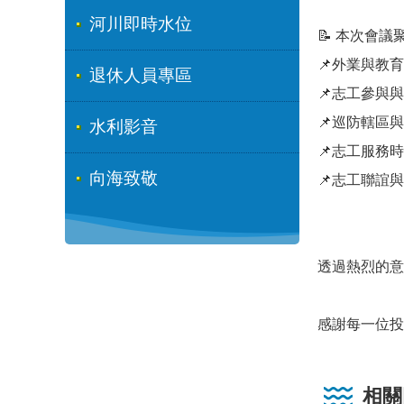
河川即時水位
📝 本次會
📌外業與教
退休人員專區
📌志工參與
📌巡防轄區
水利影音
📌志工服務
向海致敬
📌志工聯誼
透過熱烈的意
感謝每一位投
相關