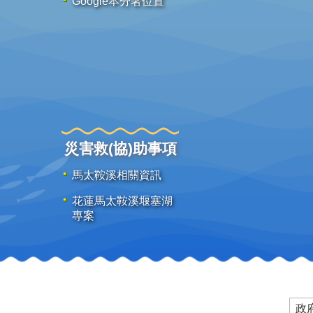
Google本分署位置
災害救(協)助事項
馬太鞍溪相關資訊
花蓮馬太鞍溪堰塞湖
專案
政