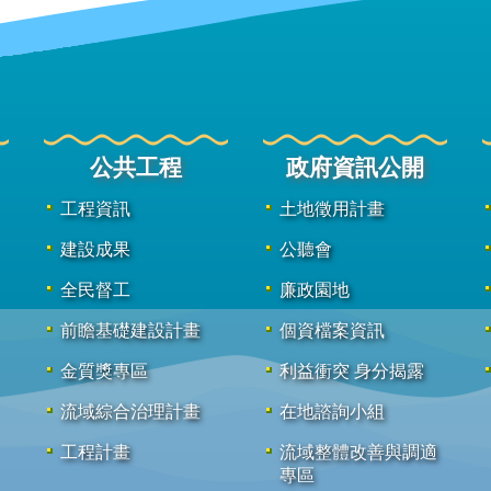
公共工程
政府資訊公開
工程資訊
土地徵用計畫
建設成果
公聽會
全民督工
廉政園地
前瞻基礎建設計畫
個資檔案資訊
金質獎專區
利益衝突 身分揭露
流域綜合治理計畫
在地諮詢小組
工程計畫
流域整體改善與調適
專區