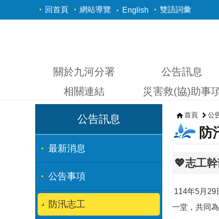
跳到主要內容區塊
回首頁
網站導覽
雙語詞彙
English
關於九河分署
公告訊息
相關連結
災害救(協)助事
首頁
公
公告訊息
防
最新消息
💖志工幹
公告事項
114年5月
防汛志工
一堂，共同為