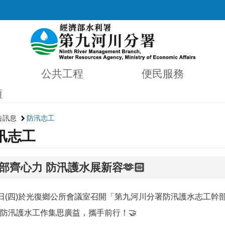
公共工程
便民服務
項
告訊息
防汛志工
汛志工
部齊心力 防汛護水展新容🫶🏻
29日(四)於光復鄉公所會議室召開「第九河川分署防汛護水志工
防汛護水工作集思廣益，攜手前行！🤝