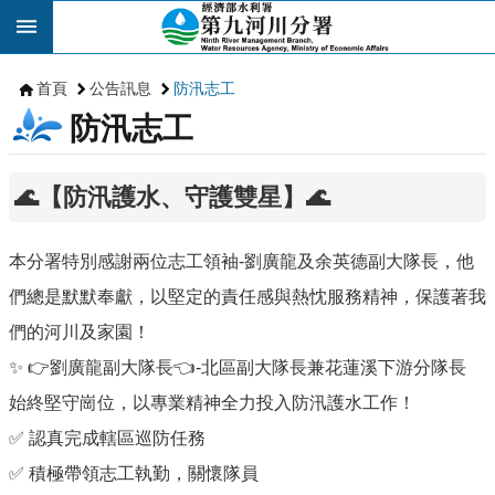
跳到主要內容區塊
首頁
公告訊息
防汛志工
防汛志工
🌊【防汛護水、守護雙星】🌊
本分署特別感謝兩位志工領袖-劉廣龍及余英德副大隊長，他
們總是默默奉獻，以堅定的責任感與熱忱服務精神，保護著我
們的河川及家園！
✨ 👉劉廣龍副大隊長👈-北區副大隊長兼花蓮溪下游分隊長
始終堅守崗位，以專業精神全力投入防汛護水工作！
✅ 認真完成轄區巡防任務
✅ 積極帶領志工執勤，關懷隊員