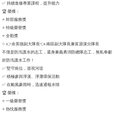
✅ 持續進修專業課程，提升能力
🏆 榮獲：
⭐ 幹部服務獎
⭐ 特級榮譽獎
⭐ 全勤獎
✨ 👉余英德副大隊長👈-南區副大隊長兼富源溪分隊長
不僅是防汛護水的志工，還身兼義勇消防總隊志工，無私奉獻
於防汛護水工作！
✅ 堅守崗位，巡視河堤
✅ 積極參與淨溪、淨灘環保活動
✅ 在颱風豪雨時，迅速通報水情
🏆 榮獲：
⭐ 一級榮譽獎
⭐ 熱忱服務獎