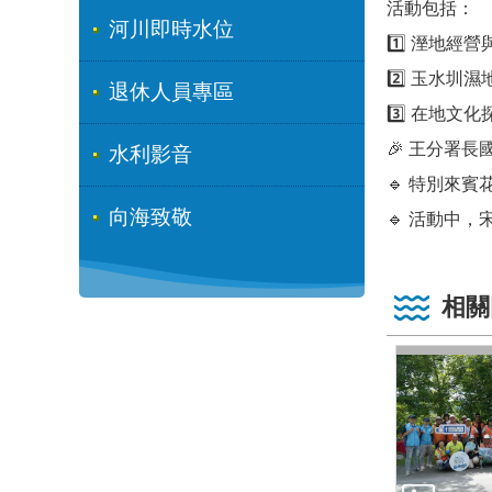
活動包括：
河川即時水位
1️⃣ 溼地經
2️⃣ 玉水圳
退休人員專區
3️⃣ 在地文化
🎉 王分署
水利影音
🔹 特別來
向海致敬
🔹 活動中
相關