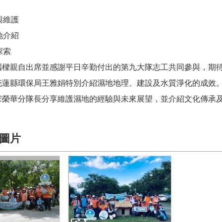
營與維護
濕地介紹
探索
長國樑親自出席並感謝平日辛勤付出的第九大隊志工共同參與，期
賓花蓮縣環保局王雅娟特別介紹濕地地理、建設及水質淨化的成效
，宋榮華分隊長分享維護濕地的經驗與未來展望，並介紹文化傳承
圖片