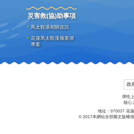
災害救(協)助事項
馬太鞍溪相關資訊
花蓮馬太鞍溪堰塞湖
專案
政
彈性上
核心上
地址：
970037
花蓮
© 2017本網站全部圖文版