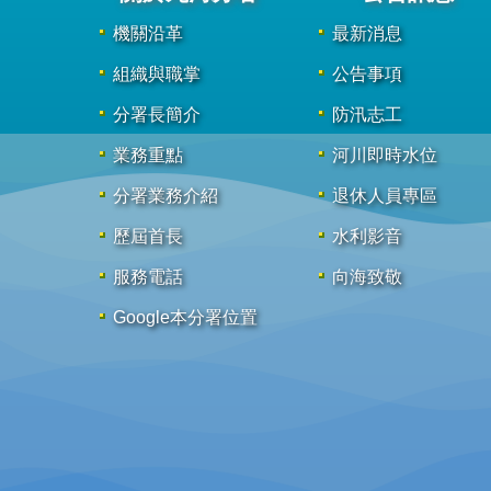
機關沿革
最新消息
組織與職掌
公告事項
分署長簡介
防汛志工
業務重點
河川即時水位
分署業務介紹
退休人員專區
歷屆首長
水利影音
服務電話
向海致敬
Google本分署位置