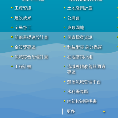
工程資訊
土地徵用計畫
建設成果
公聽會
全民督工
廉政園地
前瞻基礎建設計畫
個資檔案資訊
金質獎專區
利益衝突 身分揭露
流域綜合治理計畫
在地諮詢小組
工程計畫
流域整體改善與調適
專區
鱉溪流域管理平台
水利署專區
內部控制聲明書
更多