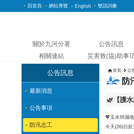
跳到主要內容區塊
回首頁
網站導覽
雙語詞彙
English
關於九河分署
公告訊息
相關連結
災害救(協)助事
首頁
公
公告訊息
防
最新消息
🌿【護
公告事項
💖玉水圳濕地
防汛志工
今天(26)