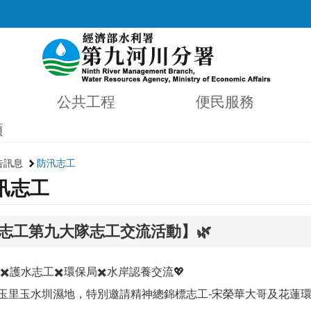
公共工程
便民服務
項
告訊息
防汛志工
汛志工
水志工第九大隊志工交流活動】🌿
✖️護水志工✖️環保局✖️水岸認養交流💖
日於玉里玉水圳濕地，特別邀請精神總錦標志工-宋榮華大哥及花