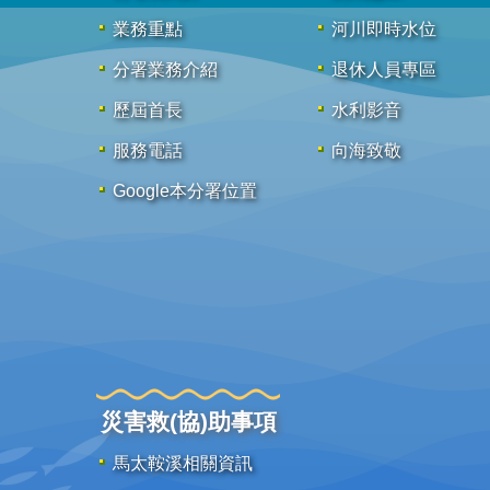
業務重點
河川即時水位
分署業務介紹
退休人員專區
歷屆首長
水利影音
服務電話
向海致敬
Google本分署位置
災害救(協)助事項
馬太鞍溪相關資訊