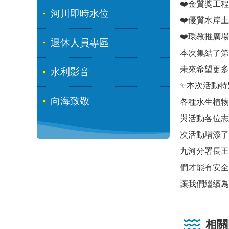
❤️金質獎工程
河川即時水位
❤️優質水岸
❤️環教推廣
退休人員專區
本次集結了第
未來希望更多
水利影音
✨本次活動特
向海致敬
各種水生植物
與活動各位志
次活動增添了
九河分署長王
們才能有安全
讓我們繼續為
相關