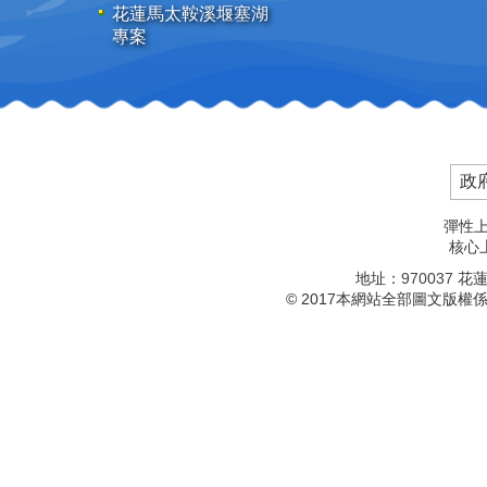
花蓮馬太鞍溪堰塞湖
專案
政
彈性上
核心上
地址：
970037
花蓮
© 2017本網站全部圖文版