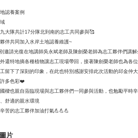
土地認養案例
場域
九大隊共計17分隊北到南的志工共同參與🥰
夥伴共同加入水岸土地認養維護~
別邀請光復在地講師吳永斌老師及陳劍榮老師為志工夥伴們講解
外還特地摘各種植物讓志工現場帶回，接著陳劍榮老師也為各位
工留下了深刻的印象，在此也特別感謝安排此次活動的邱金仲大隊
許多色彩❤️
國樑也親自蒞臨現場與志工夥伴們一同參與活動，也勉勵平時辛
、舒適的親水環境
辛苦的志工夥伴加油打氣💪💪💪
圖片