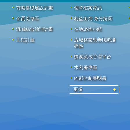
前瞻基礎建設計畫
個資檔案資訊
金質獎專區
利益衝突 身分揭露
流域綜合治理計畫
在地諮詢小組
工程計畫
流域整體改善與調適
專區
鱉溪流域管理平台
水利署專區
內部控制聲明書
更多