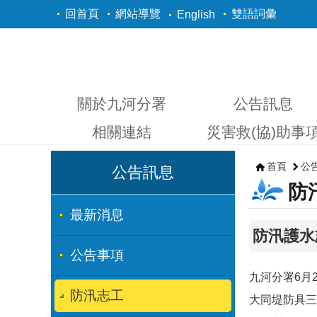
跳到主要內容區塊
回首頁
網站導覽
雙語詞彙
English
關於九河分署
公告訊息
相關連結
災害救(協)助事
首頁
公
公告訊息
防
最新消息
防汛護水
公告事項
九河分署6月
防汛志工
大同堤防具三