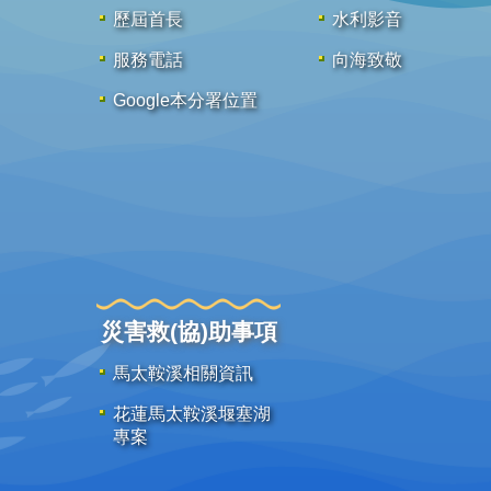
歷屆首長
水利影音
服務電話
向海致敬
Google本分署位置
災害救(協)助事項
馬太鞍溪相關資訊
花蓮馬太鞍溪堰塞湖
專案