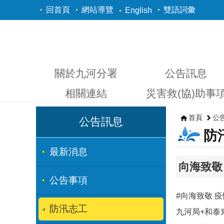
跳到主要內容區塊
回首頁
網站導覽
雙語詞彙
English
關於九河分署
公告訊息
相關連結
災害救(協)助事
首頁
公
公告訊息
防
最新消息
向海致敬
公告事項
#向海致敬 疫情
防汛志工
九河局+和泰