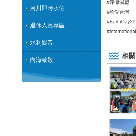
#淨灘減塑
河川即時水位
#珍愛台灣
#EarthDay20
退休人員專區
#Internation
水利影音
相關
向海致敬