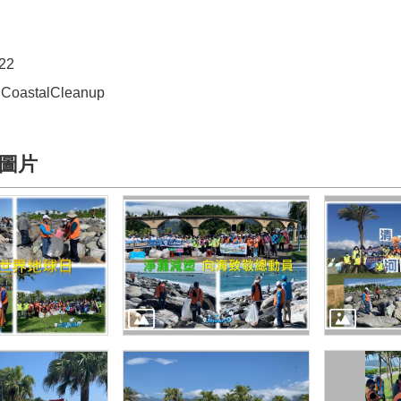
22
alCoastalCleanup
圖片