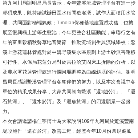
第九河川局謝明昌局長表示，今年鱉溪流域管理平台有進一步
豐碩成果，除持續試辦田區水稻間歇灌溉，試作大面積用水管
理，共同面對極端氣候；Timolan保種基地建置成功後，也擴
展至復興橋上游等生態池；今年更整合社區動能，串聯行之有
年的富里穀稻秋聲草地音樂節，推動流域創生與流域學校；鱉
溪上游花蓮林管處對於中溝野溪集水區規劃上游土砂無害運移
可行性、水保局花蓮分局對於吉拉哈艾固床工拆除的分析，以
及農水署花蓮管理處進行攔河堰調整為曲線斜堰的評估。謝明
昌局長感謝鱉溪管理平台各夥伴們的努力，以及本次會議中各
單位的精采成果分享，大家共同朝向鱉溪「還地於河」、「還
石於河」、「還水於河」及「還魚於河」的四還願景一起努
力。
本次會議邀請楊佳寧博士為大家說明109年九河局於鱉溪豐南
堤段施作「還石於河」改善工程，經歷今年10月份圓規颱風