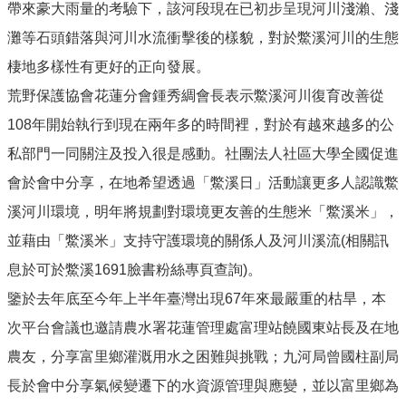
帶來豪大雨量的考驗下，該河段現在已初步呈現河川淺瀨、淺
灘等石頭錯落與河川水流衝擊後的樣貌，對於鱉溪河川的生態
棲地多樣性有更好的正向發展。
荒野保護協會花蓮分會鍾秀綢會長表示鱉溪河川復育改善從
108年開始執行到現在兩年多的時間裡，對於有越來越多的公
私部門一同關注及投入很是感動。社團法人社區大學全國促進
會於會中分享，在地希望透過「鱉溪日」活動讓更多人認識鱉
溪河川環境，明年將規劃對環境更友善的生態米「鱉溪米」，
並藉由「鱉溪米」支持守護環境的關係人及河川溪流(相關訊
息於可於鱉溪1691臉書粉絲專頁查詢)。
鑒於去年底至今年上半年臺灣出現67年來最嚴重的枯旱，本
次平台會議也邀請農水署花蓮管理處富理站饒國東站長及在地
農友，分享富里鄉灌溉用水之困難與挑戰；九河局曾國柱副局
長於會中分享氣候變遷下的水資源管理與應變，並以富里鄉為