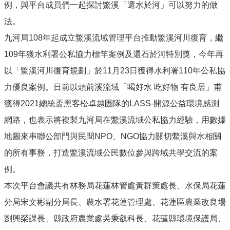
例，與平台成員們一起探討鱉溪「還水於河」可以努力的做
法。
九河局108年起成立鱉溪流域管理平台推動鱉溪河川復育，繼
109年獲水利署公私協力標竿案例及還石於河特別獎，今年再
以「鱉溪河川復育規劃」於11月23日獲得水利署110年公私協
力優良案例。日前以頭前溪流域「喝好水 吃好物 有良居」甫
獲得2021總統盃黑客松卓越團隊的LASS-開源公益環境感測
網路，也表示將複製九河局在鱉溪流域公私協力經驗，用數據
地圖來串聯公部門與民間NPO、NGO協力關切鱉溪與水相關
的所有事務，打造鱉溪流域公民數位參與跨域共學交流的案
例。
本次平台會議共有林務局花蓮林管處黃群策處長、水保局花蓮
分局宋文彬副分局長、農水署花蓮管理處、花蓮區農業改良場
劉興榮課長、縣政府農業處吳秉叡科長、花蓮縣環境保護局、