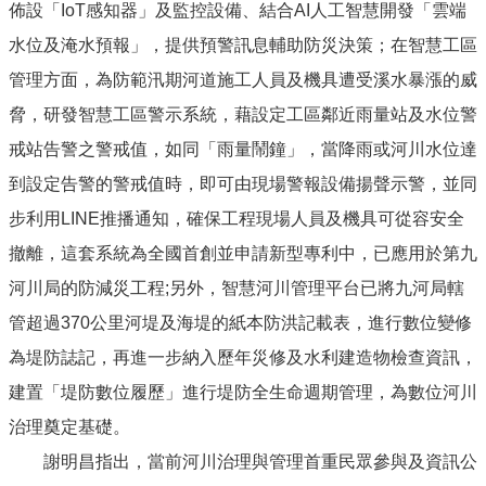
佈設「IoT感知器」及監控設備、結合AI人工智慧開發「雲端
水位及淹水預報」，提供預警訊息輔助防災決策；在智慧工區
管理方面，為防範汛期河道施工人員及機具遭受溪水暴漲的威
脅，研發智慧工區警示系統，藉設定工區鄰近雨量站及水位警
戒站告警之警戒值，如同「雨量鬧鐘」，當降雨或河川水位達
到設定告警的警戒值時，即可由現場警報設備揚聲示警，並同
步利用LINE推播通知，確保工程現場人員及機具可從容安全
撤離，這套系統為全國首創並申請新型專利中，已應用於第九
河川局的防減災工程;另外，智慧河川管理平台已將九河局轄
管超過370公里河堤及海堤的紙本防洪記載表，進行數位變修
為堤防誌記，再進一步納入歷年災修及水利建造物檢查資訊，
建置「堤防數位履歷」進行堤防全生命週期管理，為數位河川
治理奠定基礎。
謝明昌指出，當前河川治理與管理首重民眾參與及資訊公