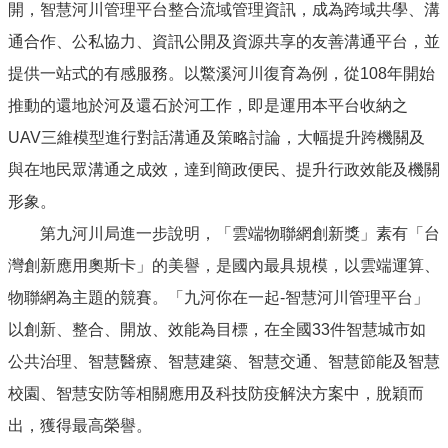
開，智慧河川管理平台整合流域管理資訊，成為跨域共學、溝
通合作、公私協力、資訊公開及資源共享的友善溝通平台，並
提供一站式的有感服務。以鱉溪河川復育為例，從108年開始
推動的還地於河及還石於河工作，即是運用本平台收納之
UAV三維模型進行對話溝通及策略討論，大幅提升跨機關及
與在地民眾溝通之成效，達到簡政便民、提升行政效能及機關
形象。
第九河川局進一步說明，「雲端物聯網創新獎」素有「台
灣創新應用奧斯卡」的美譽，是國內最具規模，以雲端運算、
物聯網為主題的競賽。「九河你在一起-智慧河川管理平台」
以創新、整合、開放、效能為目標，在全國33件智慧城市如
公共治理、智慧醫療、智慧建築、智慧交通、智慧節能及智慧
校園、智慧安防等相關應用及科技防疫解決方案中，脫穎而
出，獲得最高榮譽。