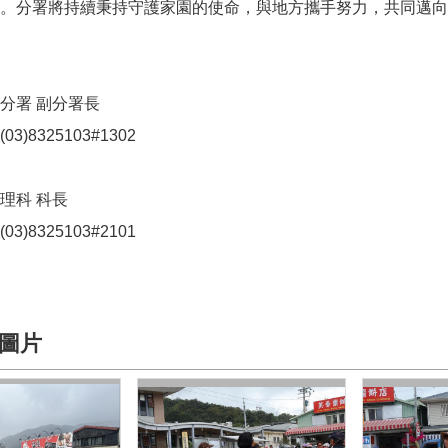
。分署將持續秉持守護家園的使命，與地方攜手努力，共同邁向
分署 副分署長
)8325103#1302
理科 科長
)8325103#2101
圖片