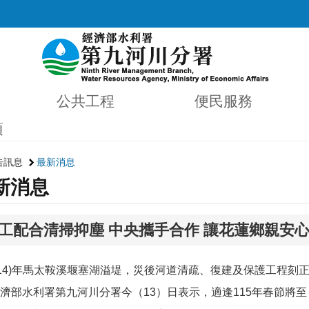
公共工程
便民服務
項
告訊息
最新消息
新消息
工配合清掃抑塵 中央攜手合作 讓花蓮鄉親安
4)年馬太鞍溪堰塞湖溢堤，災後河道清疏、復建及保護工程刻
濟部水利署第九河川分署今（13）日表示，適逢115年春節將