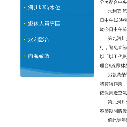
分署配合中央
河川即時水位
水利署 第
日中午12時
退休人員專區
於今日中午前
第九河川分
水利影音
行，避免春節
向海致敬
以「以工代賑
理台9線鳳林
另就萬榮導
將持續作業，
確保周邊空氣
第九河川分
春節期間將優
值此馬年新