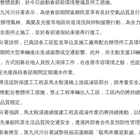
整體規劃，於今日啟動春節前環境整備及停工措施。
九河川分署表示，為使春節期間返鄉民眾享有良好空氣品質及行
後辦理鳳林、萬榮及光復等地區街道清洗與抑制揚塵行動，為全
全面停止施工，並於春節連假結束後再行復工。
署說明，已責請各工區監造單位及施工廠商配合辦理停工及環
期間大型車輛進出造成揚塵或交通影響。此外，亦主動支援10
」方式招募在地人員投入清掃工作，在改善市容環境之餘，也提
至光復路段春節期間定期灑水作業。
流堤防保護工工程及馬太鞍溪橋上游疏濬區部分，因考量安全
惟配合整體停工措施，禁止工程車輛出入工區，工區內仍將持續
品質穩定。
署強調，馬太鞍溪後續復建工程及疏濬作業仍將持續推動，以
先兼顧民眾生活品質與交通安全，透過跨部會合作及預防性管理
春將至，第九河川分署誠摯祝福花蓮鄉親「駿馬奔騰迎新歲、