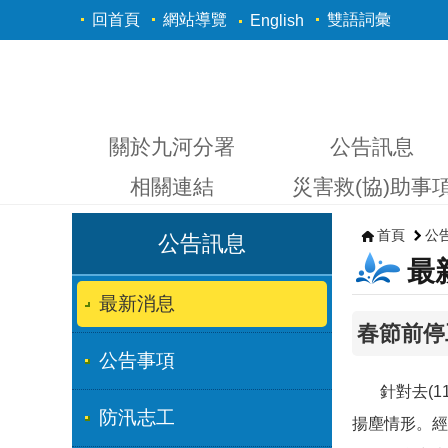
跳到主要內容區塊
回首頁
網站導覽
雙語詞彙
English
關於九河分署
公告訊息
相關連結
災害救(協)助事
首頁
公
公告訊息
最
最新消息
春節前停
公告事項
針對去(11
防汛志工
揚塵情形。經