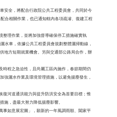
車安全，將配合行政院公共工程委員會，共同於今
力配合相關作業，也已通知轄內各項疏濬、復建工程
境整理作業，並將加強督導確保停工措施確實執
輛灑水車，依據公共工程委員會規劃整體灑掃動線，
供地方短期就業機會。另與交通部公路局合作，辦
及時程之急迫性，且尚屬工區內施作，春節期間仍
加強灑水作業及環境管理措施，以避免揚塵發生，
恢復河道通洪能力與提升防洪安全為首要目標；惟
措施，盡最大努力降低揚塵影響。
萬事如意展宏圖」，願新的一年風調雨順、闔家平