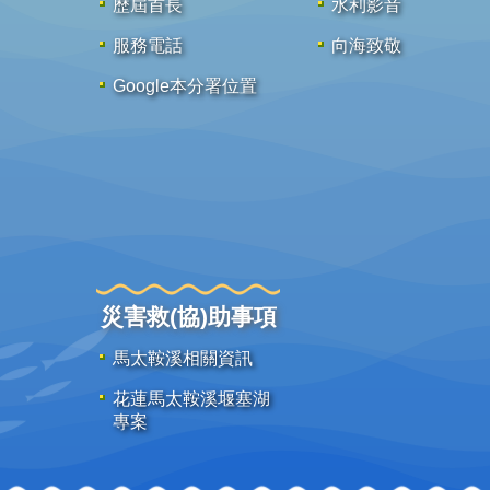
歷屆首長
水利影音
服務電話
向海致敬
Google本分署位置
災害救(協)助事項
馬太鞍溪相關資訊
花蓮馬太鞍溪堰塞湖
專案