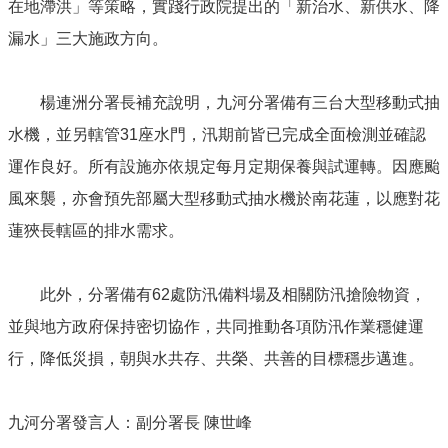
在地滯洪」等策略，實踐行政院提出的「新治水、新供水、降
漏水」三大施政方向。
楊連洲分署長補充說明，九河分署備有三台大型移動式抽
水機，並另轄管31座水門，汛期前皆已完成全面檢測並確認
運作良好。所有設施亦依規定每月定期保養與試運轉。因應颱
風來襲，亦會預先部屬大型移動式抽水機於南花蓮，以應對花
蓮狹長轄區的排水需求。
此外，分署備有62處防汛備料場及相關防汛搶險物資，
並與地方政府保持密切協作，共同推動各項防汛作業穩健運
行，降低災損，朝與水共存、共榮、共善的目標穩步邁進。
九河分署發言人：副分署長 陳世峰