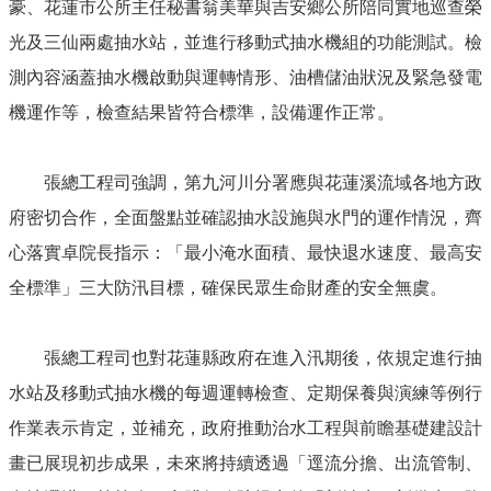
豪、花蓮市公所主任秘書翁美華與吉安鄉公所陪同實地巡查榮
光及三仙兩處抽水站，並進行移動式抽水機組的功能測試。檢
測內容涵蓋抽水機啟動與運轉情形、油槽儲油狀況及緊急發電
機運作等，檢查結果皆符合標準，設備運作正常。
張總工程司強調，第九河川分署應與花蓮溪流域各地方政
府密切合作，全面盤點並確認抽水設施與水門的運作情況，齊
心落實卓院長指示：「最小淹水面積、最快退水速度、最高安
全標準」三大防汛目標，確保民眾生命財產的安全無虞。
張總工程司也對花蓮縣政府在進入汛期後，依規定進行抽
水站及移動式抽水機的每週運轉檢查、定期保養與演練等例行
作業表示肯定，並補充，政府推動治水工程與前瞻基礎建設計
畫已展現初步成果，未來將持續透過「逕流分擔、出流管制、