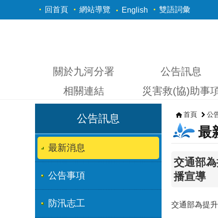
跳到主要內容區塊
回首頁
網站導覽
雙語詞彙
English
關於九河分署
公告訊息
相關連結
災害救(協)助事
首頁
公
公告訊息
最
最新消息
交通部為
公告事項
播宣導
防汛志工
交通部為提升