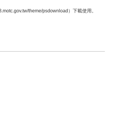
gov.tw/theme/psdownload）下載使用。