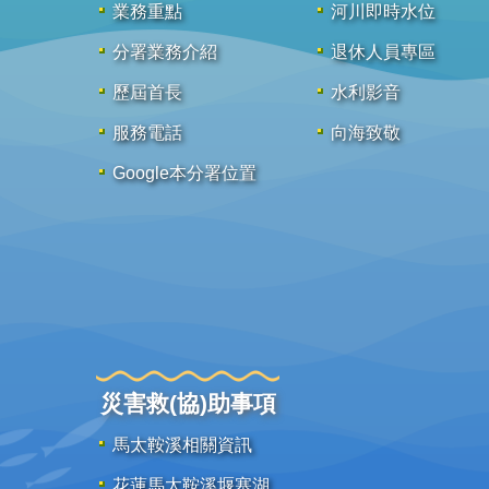
業務重點
河川即時水位
分署業務介紹
退休人員專區
歷屆首長
水利影音
服務電話
向海致敬
Google本分署位置
災害救(協)助事項
馬太鞍溪相關資訊
花蓮馬太鞍溪堰塞湖