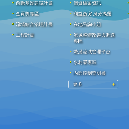
前瞻基礎建設計畫
個資檔案資訊
金質獎專區
利益衝突 身分揭露
流域綜合治理計畫
在地諮詢小組
工程計畫
流域整體改善與調適
專區
鱉溪流域管理平台
水利署專區
內部控制聲明書
更多