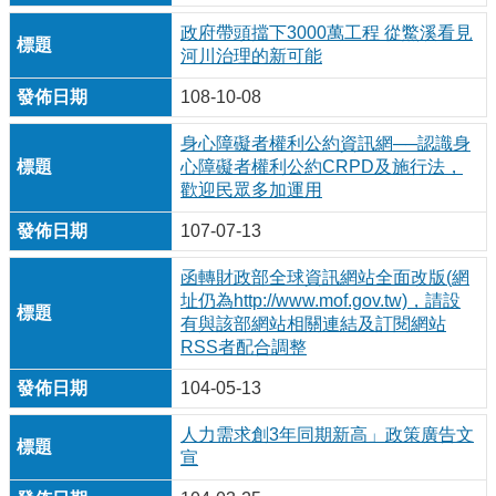
政府帶頭擋下3000萬工程 從鱉溪看見
河川治理的新可能
108-10-08
身心障礙者權利公約資訊網──認識身
心障礙者權利公約CRPD及施行法，
歡迎民眾多加運用
107-07-13
函轉財政部全球資訊網站全面改版(網
址仍為http://www.mof.gov.tw)，請設
有與該部網站相關連結及訂閱網站
RSS者配合調整
104-05-13
人力需求創3年同期新高」政策廣告文
宣