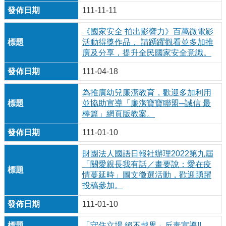
111-11-11
《國家安全 拍出影響力》百萬微電影
活動得獎作品， 請踴躍觀看並多加推
廣及分享，提升全民國家安全意識。
111-04-18
為推廣幼兒廉潔教育，歡迎多加利用
並協助宣導「廉潔寶寶聯盟─誠信 最
棒篇」網頁版教案。
111-01-10
財團法人國語日報社辦理2022第九屆
「關愛親長我有話／畫要說：愛在疫
情蔓延時」圖文徵選活動，歡迎踴躍
投稿參加。
111-01-10
「守住立場 絕不越界」反毒宣導!!