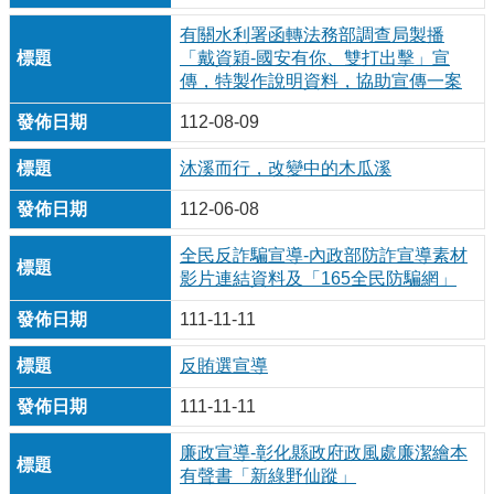
有關水利署函轉法務部調查局製播
「戴資穎-國安有你、雙打出擊」宣
傳，特製作說明資料，協助宣傳一案
112-08-09
沐溪而行，改變中的木瓜溪
112-06-08
全民反詐騙宣導-內政部防詐宣導素材
影片連結資料及「165全民防騙網」
111-11-11
反賄選宣導
111-11-11
廉政宣導-彰化縣政府政風處廉潔繪本
有聲書「新綠野仙蹤」