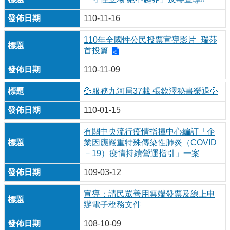
110-11-16
110年全國性公民投票宣導影片_瑞莎
首投篇
110-11-09
💦服務九河局37載 張欽澤秘書榮退💦
110-01-15
有關中央流行疫情指揮中心編訂「企
業因應嚴重特殊傳染性肺炎（COVID
－19）疫情持續營運指引」一案
109-03-12
宣導：請民眾善用雲端發票及線上申
辦電子稅務文件
108-10-09