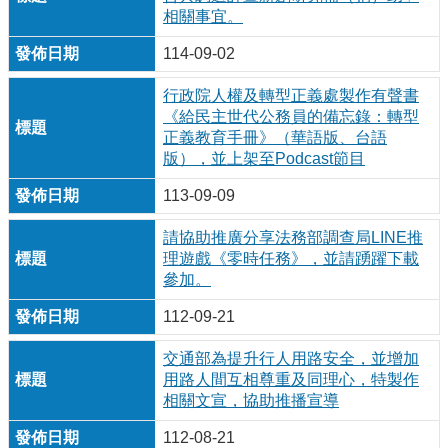
相關事宜。
114-09-02
行政院人權及轉型正義處製作有聲書
《給民主世代公務員的備忘錄：轉型
正義教育手冊》（華語版、台語
版），並上架至Podcast節目
113-09-09
請協助推廣分享法務部調查局LINE推
理遊戲《零時任務》，並請踴躍下載
參加。
112-09-21
交通部為提升行人用路安全，並增加
用路人間互相尊重及同理心，特製作
相關文宣，協助推播宣導
112-08-21