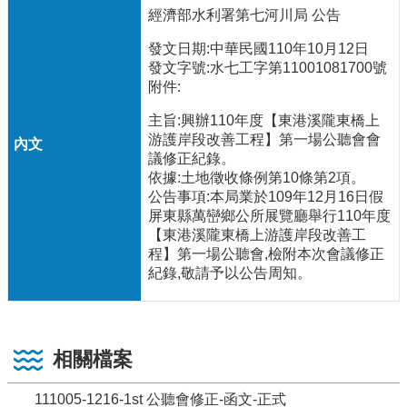
經濟部水利署第七河川局 公告
發文日期:中華民國110年10月12日
發文字號:水七工字第11001081700號
附件:
主旨:興辦110年度【東港溪隴東橋上
游護岸段改善工程】第一場公聽會會
議修正紀錄。
依據:土地徵收條例第10條第2項。
公告事項:本局業於109年12月16日假
屏東縣萬巒鄉公所展覽廳舉行110年度
【東港溪隴東橋上游護岸段改善工
程】第一場公聽會,檢附本次會議修正
紀錄,敬請予以公告周知。
相關檔案
111005-1216-1st 公聽會修正-函文-正式