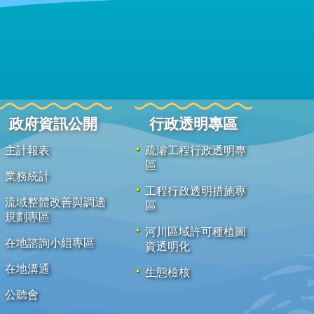
政府資訊公開
行政透明專區
主計報表
疏濬工程行政透明專
區
業務統計
工程行政透明措施專
流域整體改善與調適
區
規劃專區
河川區域許可種植圖
在地諮詢小組專區
資透明化
在地溝通
生態檢核
公聽會