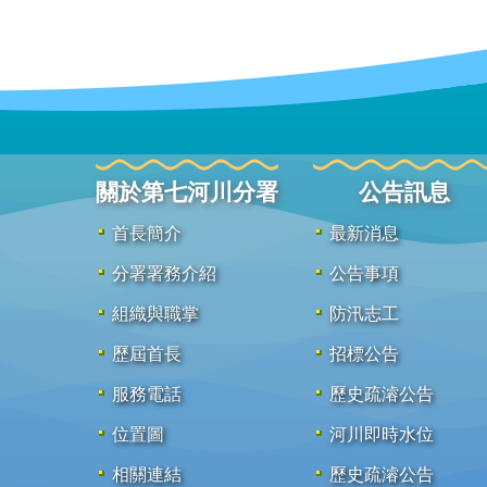
關於第七河川分署
公告訊息
首長簡介
最新消息
分署署務介紹
公告事項
組織與職掌
防汛志工
歷屆首長
招標公告
服務電話
歷史疏濬公告
位置圖
河川即時水位
相關連結
歷史疏濬公告