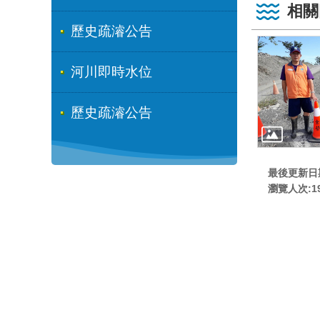
相關
歷史疏濬公告
河川即時水位
歷史疏濬公告
最後更新日期:
瀏覽人次:
1