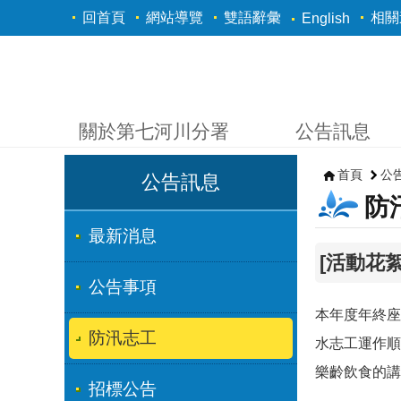
跳到主要內容區塊
回首頁
網站導覽
雙語辭彙
相關
English
關於第七河川分署
公告訊息
首頁
公
公告訊息
防
最新消息
[活動花
公告事項
本年度年終座
防汛志工
水志工運作順
樂齡飲食的講
招標公告