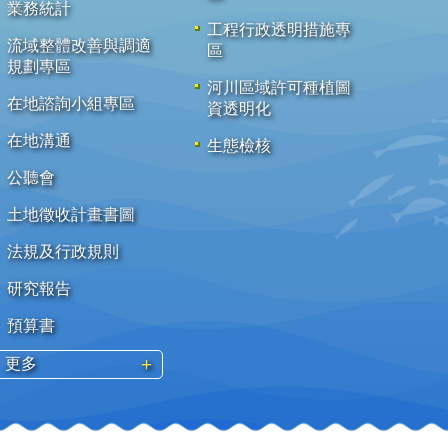
業務統計
工程行政透明措施專
流域整體改善與調適
區
規劃專區
河川區域許可種植圖
在地諮詢小組專區
資透明化
在地溝通
生態檢核
公聽會
土地徵收計畫書圖
法規及行政規則
研究報告
預算書
更多