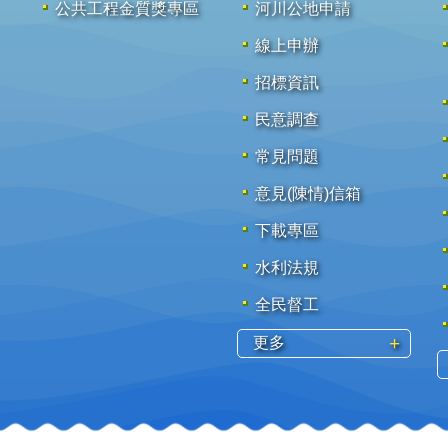
公共工程金質獎專區
河川公地申請
線上申辦
招標資訊
民意調查
常見問題
意見(陳情)信箱
下載專區
水利法規
全民督工
更多