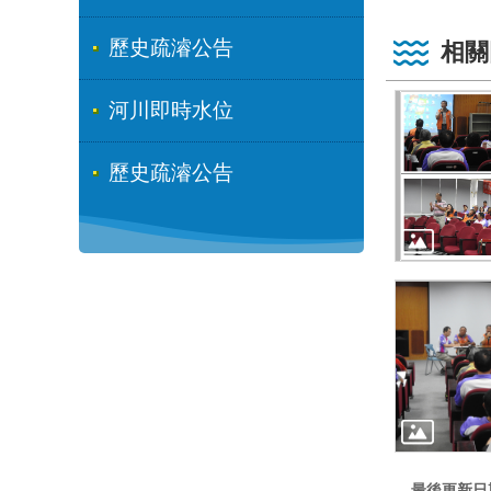
歷史疏濬公告
相關
河川即時水位
歷史疏濬公告
最後更新日期: