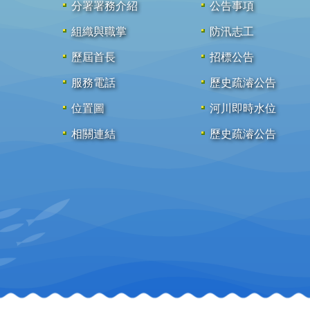
分署署務介紹
公告事項
組織與職掌
防汛志工
歷屆首長
招標公告
服務電話
歷史疏濬公告
位置圖
河川即時水位
相關連結
歷史疏濬公告