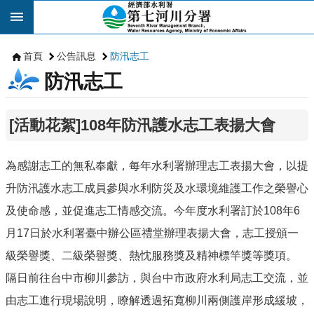
跳到主要內容區塊
首頁
公告訊息
防汛志工
防汛志工
[活動花絮]108年防汛護水志工表揚大會
為感謝志工的無私奉獻，每年水利署辦理志工表揚大會，以提
升防汛護水志工成員參與水利防災及水環境維護工作之榮譽心
及使命感，並促進志工情感交流。今年度水利署訂於
108
年
6
月
17
日於水利署臺中辦公區禮堂辦理表揚大會，志工授頒一
級榮譽獎、二級榮譽獎、熱忱服務獎及精神標竿獎等獎項。
隔日前往台中市柳川參訪，與台中市政府水利局志工交流，並
由志工進行現場說明，瞭解透過拓寬柳川兩側護岸形成緩坡，