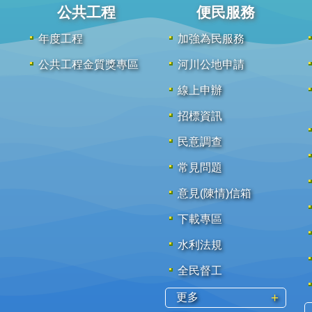
公共工程
便民服務
年度工程
加強為民服務
公共工程金質獎專區
河川公地申請
線上申辦
招標資訊
民意調查
常見問題
意見(陳情)信箱
下載專區
水利法規
全民督工
更多