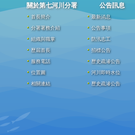
關於第七河川分署
公告訊息
首長簡介
最新消息
分署署務介紹
公告事項
組織與職掌
防汛志工
歷屆首長
招標公告
服務電話
歷史疏濬公告
位置圖
河川即時水位
相關連結
歷史疏濬公告