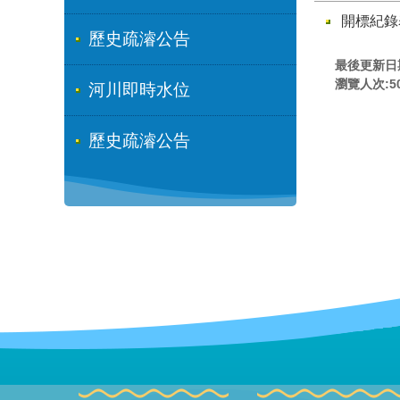
開標紀錄
歷史疏濬公告
最後更新日期:
瀏覽人次:
5
河川即時水位
歷史疏濬公告