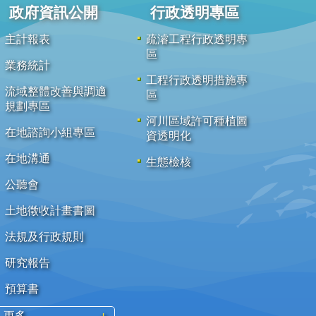
政府資訊公開
行政透明專區
主計報表
疏濬工程行政透明專
區
業務統計
工程行政透明措施專
流域整體改善與調適
區
規劃專區
河川區域許可種植圖
在地諮詢小組專區
資透明化
在地溝通
生態檢核
公聽會
土地徵收計畫書圖
法規及行政規則
研究報告
預算書
更多