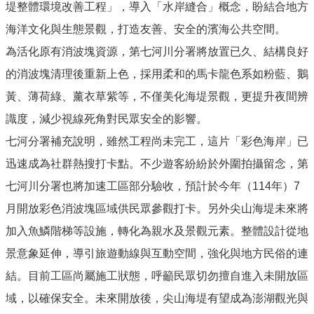
堤整體環境改善工程」，導入「水岸縫合」概念，盼結合地方
海洋文化與生態景觀，打造友善、安全的濱海公共空間。
為活化原有消波塊資源，第七河川分署將放置已久、結構良好
的消波塊清理後重新上色，採用柔和的馬卡龍色系如粉藍、鵝
黃、薄荷綠、薰衣草紫等，不僅美化海堤景觀，更提升夜間辨
識度，減少視線死角對民眾安全的影響。
七河分署補充說明，雖然工程尚未完工，這片「彩色海岸」已
迅速成為社群熱搜打卡點。不少遊客紛紛於外圍拍攝留念，第
七河川分署也將加速工區部分驗收，預計於今年（114年）7
月開放彩色消波塊區域供民眾參觀打卡。另外尖山海堤未來將
加入魚鱗階梯等設施，轉化為親水及景觀元素。整體設計從地
景意象延伸，導引旅遊動線與互動空間，強化與地方民俗的連
結。目前工區尚屬施工狀態，呼籲民眾切勿擅自進入未開放區
域，以確保安全。未來開放後，尖山海堤有望成為澎湖觀光與