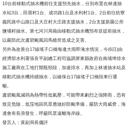
10台前移動式抽水機前往支援預先抽水，分別布置在林邊抽
水站3台，田厝村1台、成功路1台及水利村1台。2台前往枋寮
義民路中山路口及大庄村大庄路支援抽水，2台支援新園公所
鹽埔村抽水。第七河川局藉由移動式抽水機預布並提前抽水，
以嚴防此次盧碧颱風回馬槍所造成之災害。
另外為改善台17線瑤子口橋每逢大雨即淹水情況，今(6日)由
經濟部水利署張良平副總工程司協調屏東縣政府在南埔埤排水
施工廠商在工地打開瓶頸段，加速排水，再加上林邊抽水站及
移動式抽水機持續抽水，以確保台17線瑤子口橋段車行通
暢。
盧碧颱風減弱為熱帶性低氣壓，可能帶來劇烈之強降雨，恐有
致災危險，低窪地區民眾應做好防颱準備，嚴防大雨威脅，海
邊會有長浪發生，呼籲民眾遠離海岸線。
發言人：黃副局長傭評