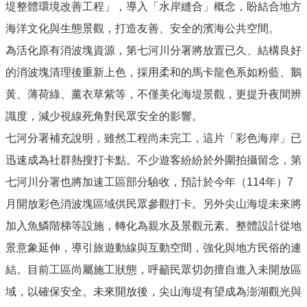
堤整體環境改善工程」，導入「水岸縫合」概念，盼結合地方
海洋文化與生態景觀，打造友善、安全的濱海公共空間。
為活化原有消波塊資源，第七河川分署將放置已久、結構良好
的消波塊清理後重新上色，採用柔和的馬卡龍色系如粉藍、鵝
黃、薄荷綠、薰衣草紫等，不僅美化海堤景觀，更提升夜間辨
識度，減少視線死角對民眾安全的影響。
七河分署補充說明，雖然工程尚未完工，這片「彩色海岸」已
迅速成為社群熱搜打卡點。不少遊客紛紛於外圍拍攝留念，第
七河川分署也將加速工區部分驗收，預計於今年（114年）7
月開放彩色消波塊區域供民眾參觀打卡。另外尖山海堤未來將
加入魚鱗階梯等設施，轉化為親水及景觀元素。整體設計從地
景意象延伸，導引旅遊動線與互動空間，強化與地方民俗的連
結。目前工區尚屬施工狀態，呼籲民眾切勿擅自進入未開放區
域，以確保安全。未來開放後，尖山海堤有望成為澎湖觀光與