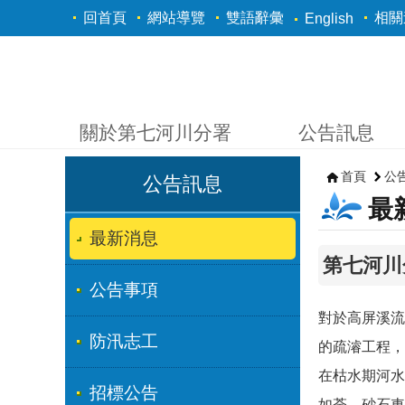
跳到主要內容區塊
回首頁
網站導覽
雙語辭彙
相關
English
關於第七河川分署
公告訊息
首頁
公
公告訊息
最
最新消息
第七河川
公告事項
對於高屏溪流
防汛志工
的疏濬工程，
在枯水期河水
招標公告
如荼，砂石車