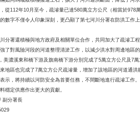
，從112年10月至今，疏濬量已達580萬立方公尺（相當於978
的數字不僅令人印象深刻，更凸顯了第七河川分署在防洪工作上
川分署還積極與地方政府及相關單位合作，共同加大了疏濬工程
強了對風險河段的河道整理清淤工作，以減少洪水對周邊地區的
日，美濃溪東和橋下游及旗南橋下游分別完成了5萬立方公尺及7
來地區也完成了7萬立方公尺疏濬量，增加了該地區的河道通洪
表示，將持續以河防安全為首要任務，不間斷地進行疏濬工作。
料穩定供應作出更大的貢獻。
評 副分署長
5029