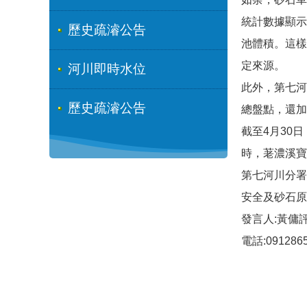
統計數據顯示
歷史疏濬公告
池體積。這樣
定來源。
河川即時水位
此外，第七河
歷史疏濬公告
總盤點，還加
截至4月30
時，荖濃溪寶
第七河川分署
安全及砂石原
發言人:黃傭
電話:091286