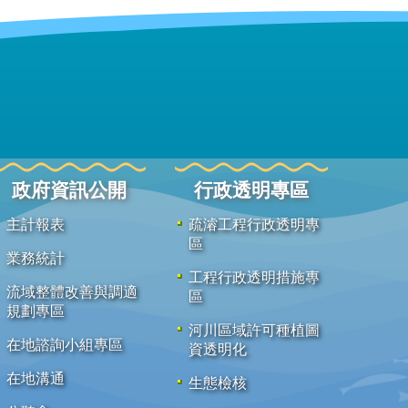
政府資訊公開
行政透明專區
主計報表
疏濬工程行政透明專
區
業務統計
工程行政透明措施專
流域整體改善與調適
區
規劃專區
河川區域許可種植圖
在地諮詢小組專區
資透明化
在地溝通
生態檢核