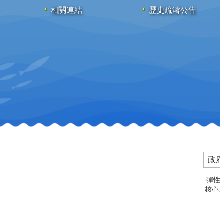
相關連結
歷史疏濬公告
政
彈性
核心上