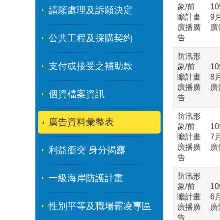
象/前
1
請願處理及訴願決定
瞻計畫
9
廣播廣
廣
公共工程及採購契約
告
防汛形
支付或接受之補助款
象/前
1
瞻計畫
8
廣播廣
廣
個資檔案資訊
告
防汛形
廣告資料彙整表
象/前
1
瞻計畫
7
廣播廣
廣
利益衝突 身分揭露
告
防汛形
一級海岸防護計畫
象/前
1
瞻計畫
6
性別平等及職場霸凌專區
廣播廣
廣
告