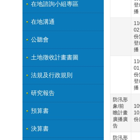
在地諮詢小組專區
登
播
在地溝通
1
0
份
公聽會
登
播
土地徵收計畫書圖
1
0
法規及行政規則
份
登
播
研究報告
防汛形
象/前
1
預算書
瞻計畫
1
廣播廣
份
告
決算書
防汛形