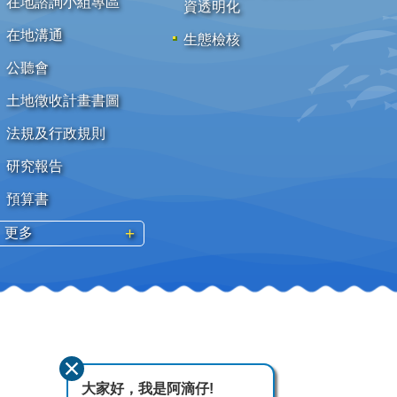
在地諮詢小組專區
資透明化
在地溝通
生態檢核
公聽會
土地徵收計畫書圖
法規及行政規則
研究報告
預算書
更多
大家好，我是阿滴仔!