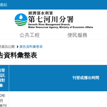
連結
公共工程
便民服務
府資訊公開
廣告資料彙整表
告資料彙整表
刊登
或託
刊登或撥出時間
播對
象
10年
3月
無刊