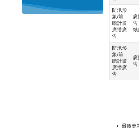
防汛形
象/前
廣
瞻計畫
告
廣播廣
紙
告
防汛形
象/前
廣
瞻計畫
告
廣播廣
告
最後更新