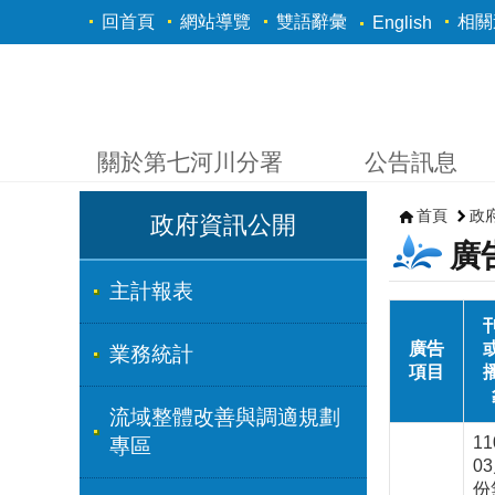
跳到主要內容區塊
回首頁
網站導覽
雙語辭彙
相關
English
關於第七河川分署
公告訊息
首頁
政
政府資訊公開
廣
主計報表
廣告
業務統計
項目
流域整體改善與調適規劃
1
專區
0
份