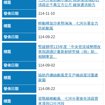
清疏近千萬立方公尺 確保通洪能力
114-11-10
輕颱樺加沙來勢洶洶 七河分署全力
防範颱風
114-09-22
暫緩辦理115年度「中央管流域整體改
善與調適計畫新創研究補（捐）助」
相關事宜。
114-09-02
協助丹娜絲颱風受災戶修繕屋頂重建
家園
114-08-22
迎戰楊柳颱風 七河分署搶先清疏寶
來溪與口社河段