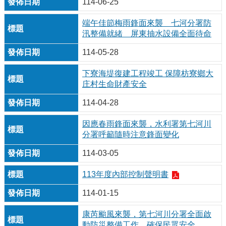
114-06-25
端午佳節梅雨鋒面來襲 七河分署防
汛整備就緒 屏東抽水設備全面待命
114-05-28
下寮海堤復建工程竣工 保障枋寮鄉大
庄村生命財產安全
114-04-28
因應春雨鋒面來襲，水利署第七河川
分署呼籲隨時注意鋒面變化
114-03-05
113年度內部控制聲明書
114-01-15
康芮颱風來襲，第七河川分署全面啟
動防災整備工作，確保民眾安全