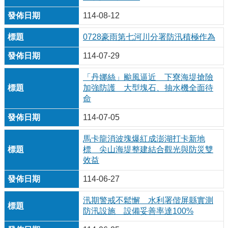
114-08-12
0728豪雨第七河川分署防汛積極作為
114-07-29
「丹娜絲」颱風逼近 下寮海堤搶險
加強防護 大型塊石、抽水機全面待
命
114-07-05
馬卡龍消波塊爆紅成澎湖打卡新地
標 尖山海堤整建結合觀光與防災雙
效益
114-06-27
汛期警戒不鬆懈 水利署偕屏縣實測
防汛設施 設備妥善率達100%