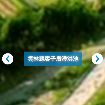
嘉義縣溪墘滯洪池