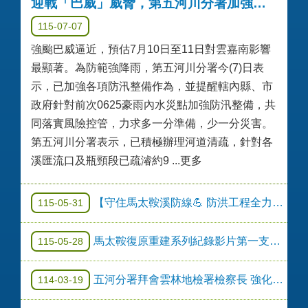
迎戰「巴威」威脅，第五河川分署加強防汛整備以確保轄區安全
115-07-07
強颱巴威逼近，預估7月10日至11日對雲嘉南影響
最顯著。為防範強降雨，第五河川分署今(7)日表
示，已加強各項防汛整備作為，並提醒轄內縣、市
政府針對前次0625豪雨內水災點加強防汛整備，共
同落實風險控管，力求多一分準備，少一分災害。
第五河川分署表示，已積極辦理河道清疏，針對各
溪匯流口及瓶頸段已疏濬約9 ...更多
【守住馬太鞍溪防線💪 防洪工程全力推進！】
115-05-31
馬太鞍復原重建系列紀錄影片第一支短片(名稱:馬太鞍加油、為下一場雨作準備)
115-05-28
五河分署拜會雲林地檢署檢察長 強化河川治理與執法合作
114-03-19