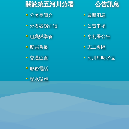
關於第五河川分署
公告訊息
分署長簡介
最新消息
分署署務介紹
公告事項
組織與掌管
水利署公告
歷屆首長
志工專區
交通位置
河川即時水位
服務電話
親水設施