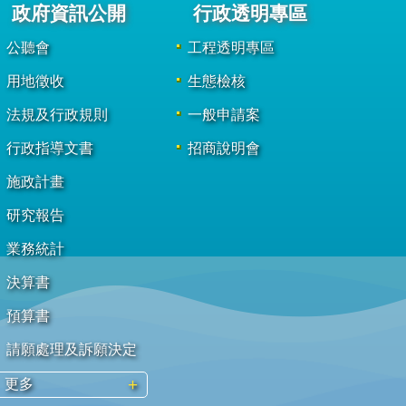
政府資訊公開
行政透明專區
公聽會
工程透明專區
用地徵收
生態檢核
法規及行政規則
一般申請案
行政指導文書
招商說明會
施政計畫
研究報告
業務統計
決算書
預算書
請願處理及訴願決定
更多