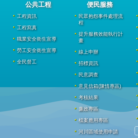
公共工程
便民服務
工程資訊
民眾抱怨事件處理流
程
工程寫真
提升服務效能執行計
職業安全衛生宣導
畫
勞工安全衛生宣導
線上申辦
全民督工
招標資訊
民意調查
意見信箱(陳情專區)
考核結果
廉政專區
檔案應用專區
河川區域使用申請