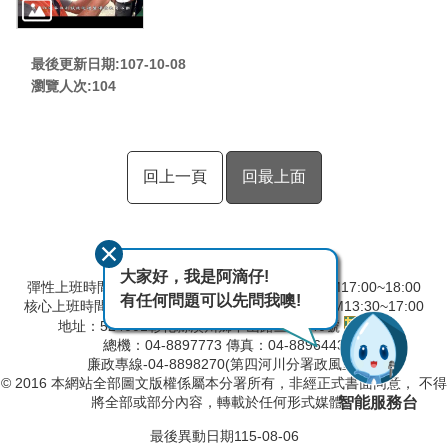
最後更新日期:107-10-08
瀏覽人次:
104
回上一頁
回最上面
大家好，我是阿滴仔!
彈性上班時間：AM8:00~09:00 彈性下班時間：PM17:00~18:00
有任何問題可以先問我噢!
核心上班時間：星期一 ~ 星期五 AM8:30~12:30 PM13:30~17:00
地址：524001彰化縣溪州鄉中山路三段640號
總機：04-8897773 傳真：04-8896443
廉政專線-04-8898270(第四河川分署政風室)
© 2016 本網站全部圖文版權係屬本分署所有，非經正式書面同意， 不得
智能服務台
將全部或部分內容，轉載於任何形式媒體。
最後異動日期
115-08-06