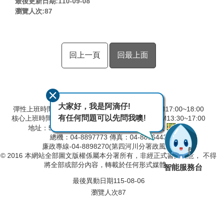
最後更新日期:110-09-08
瀏覽人次:
87
回上一頁
回最上面
大家好，我是阿滴仔!
彈性上班時間：AM8:00~09:00 彈性下班時間：PM17:00~18:00
有任何問題可以先問我噢!
核心上班時間：星期一 ~ 星期五 AM8:30~12:30 PM13:30~17:00
地址：524001彰化縣溪州鄉中山路三段640號
總機：04-8897773 傳真：04-8896443
廉政專線-04-8898270(第四河川分署政風室)
© 2016 本網站全部圖文版權係屬本分署所有，非經正式書面同意， 不得
將全部或部分內容，轉載於任何形式媒體。
智能服務台
最後異動日期
115-08-06
瀏覽人次
87